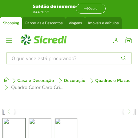
Saldão de inverno
Quero
até 40% off
Shopping
Parcerias e Descontos
Viagens
Imóveis e Veículos
O que você está procurando?
Produtos mais buscados
Casa e Decoração
Decoração
Quadros e Placas
tenis
1
º
Quadro Color Card Crimson Red 86x60 Filete Marfim
cafeteira
2
º
perfume
3
º