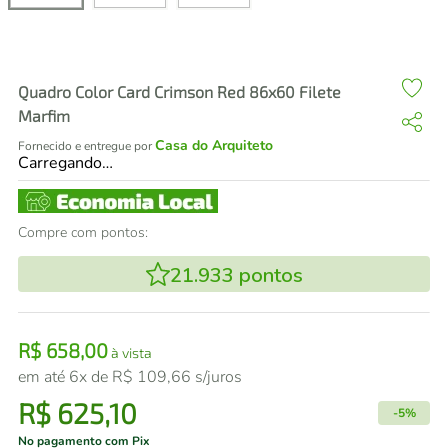
air fryer
4
º
iphone
5
º
Quadro Color Card Crimson Red 86x60 Filete
Marfim
Casa do Arquiteto
Fornecido e entregue por
Carregando…
Compre com pontos:
21.933
pontos
R$
658
,
00
à vista
em até
6
x de
R$
109
,
66
s/juros
R$
625
,
10
-
5%
No pagamento com Pix