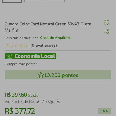
air fryer
4
º
iphone
5
º
Quadro Color Card Natural Green 60x43 Filete
Marfim
Casa do Arquiteto
Fornecido e entregue por
☆
☆
☆
☆
☆
(0 avaliações)
Compre com pontos:
13.253
pontos
R$
397
,
60
à vista
em até
6
x de
R$
66
,
26
s/juros
R$
377
,
72
-
5%