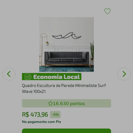
Qua
Wa
Quadro Escultura de Parede Minimalista Surf
Wave 100x21
16.630
pontos
R$
473
,
96
R
-
5%
No pagamento com Pix
No 