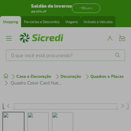
Saldão de inverno
Quero
até 40% off
Shopping
Parcerias e Descontos
Viagens
Imóveis e Veículos
O que você está procurando?
Produtos mais buscados
Casa e Decoração
Decoração
Quadros e Placas
tenis
1
º
Quadro Color Card Natural Green 60x43 Filete Marfim
cafeteira
2
º
perfume
3
º