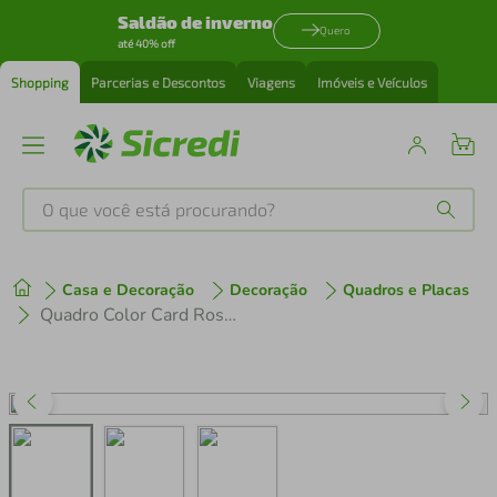
Saldão de inverno
Quero
até 40% off
Shopping
Parcerias e Descontos
Viagens
Imóveis e Veículos
O que você está procurando?
Produtos mais buscados
Casa e Decoração
Decoração
Quadros e Placas
tenis
1
º
Quadro Color Card Rose Quartz 60x43 Caixa Marfim
cafeteira
2
º
perfume
3
º