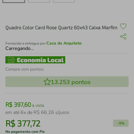
air fryer
4
º
iphone
5
º
Quadro Color Card Rose Quartz 60x43 Caixa Marfim
Casa do Arquiteto
Fornecido e entregue por
Carregando…
Compre com pontos:
13.253
pontos
R$
397
,
60
à vista
em até
6
x de
R$
66
,
26
s/juros
R$
377
,
72
-
5%
No pagamento com Pix