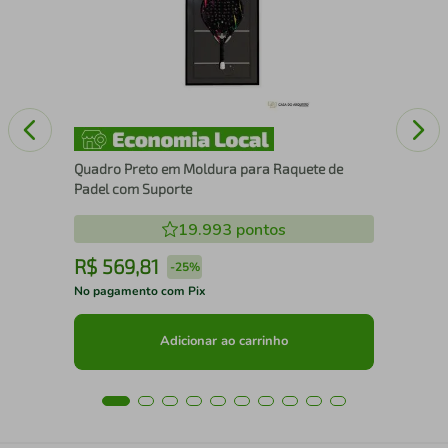
Xa
Quadro Preto em Moldura para Raquete de
Padel com Suporte
19.993
pontos
R$
569
,
81
R
-
25%
No pagamento com Pix
No 
Adicionar ao carrinho