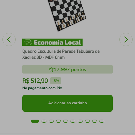
Quadro Escultura de Parede Tabuleiro de
Xadrez 3D - MDF 6mm
17.997
pontos
R$
512
,
90
R
-
5%
No pagamento com Pix
No 
Adicionar ao carrinho