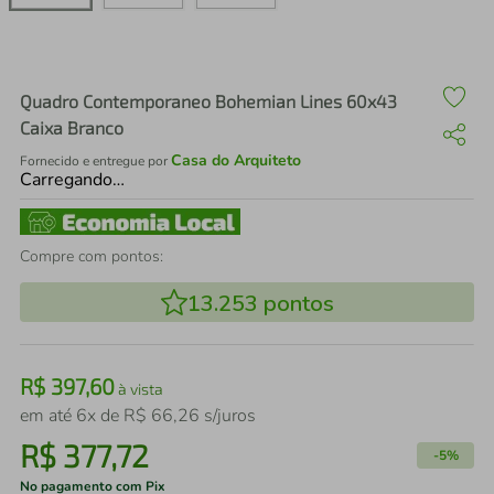
air fryer
4
º
iphone
5
º
Quadro Contemporaneo Bohemian Lines 60x43
Caixa Branco
Casa do Arquiteto
Fornecido e entregue por
Carregando…
Compre com pontos:
13.253
pontos
R$
397
,
60
à vista
em até
6
x de
R$
66
,
26
s/juros
R$
377
,
72
-
5%
No pagamento com Pix