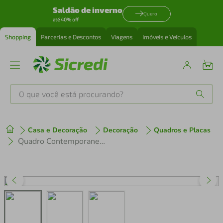
Saldão de inverno
Quero
até 40% off
Shopping
Parcerias e Descontos
Viagens
Imóveis e Veículos
O que você está procurando?
Produtos mais buscados
Casa e Decoração
Decoração
Quadros e Placas
tenis
1
º
Quadro Contemporaneo Bohemian Lines 60x43 Caixa Branco
cafeteira
2
º
perfume
3
º