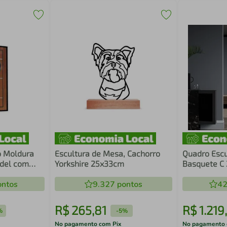
 Moldura
Escultura de Mesa, Cachorro
Quadro Escu
adel com
Yorkshire 25x33cm
Basquete C
ntos
9.327
pontos
42
R$
265
,
81
R$
1
.
219
,
%
-
5%
No pagamento com Pix
No pagamento 