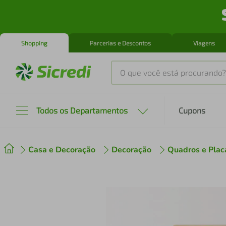
Shopping
Parcerias e Descontos
Viagens
O que você está procurando?
Produtos mais buscados
Todos os Departamentos
Cupons
tenis
1
º
Casa e Decoração
Decoração
Quadros e Plac
cafeteira
2
º
perfume
3
º
air fryer
4
º