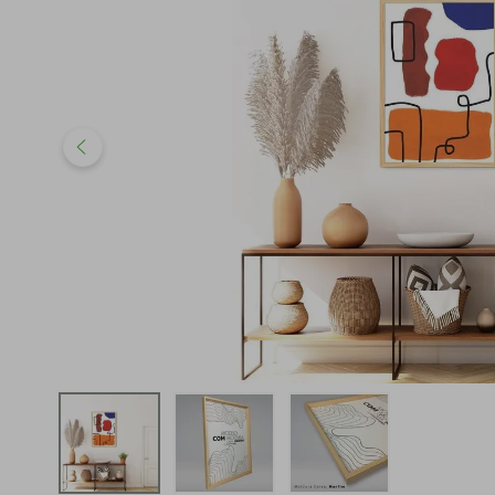
iphone
5
º