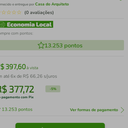
Casa do Arquiteto
rnecido e entregue por
☆
☆
☆
☆
☆
(0 avaliações)
ompre com pontos:
13.253
pontos
R$
397
,
60
à vista
m até
6
x de
R$
66
,
26
s/juros
R$
377
,
72
-
5%
 pagamento com Pix
13.253
pontos
Ver formas de pagamento