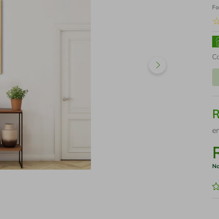
Fo
C
e
No