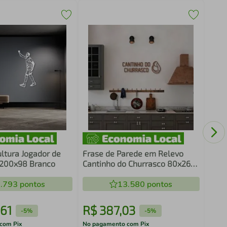
Quad
Médi
ltura Jogador de
Frase de Parede em Relevo
 200x98 Branco
Cantinho do Churrasco 80x26
Marrom
.793
pontos
13.580
pontos
61
R$
387
,
03
R$
-
5%
-
5%
com Pix
No pagamento com Pix
No pa