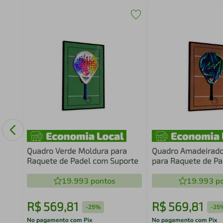
o
60
Quadro Verde Moldura para
Quadro Amadeirado
Raquete de Padel com Suporte
para Raquete de P
Suporte
19.993
pontos
19.993
po
R$
569
,
81
R$
569
,
81
-
25%
-
25
No pagamento com Pix
No pagamento com Pix