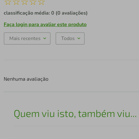
☆
☆
☆
☆
☆
classificação média: 0
(0 avaliações)
Faça login para avaliar este produto
Mais recentes
Todos
Nenhuma avaliação
Quem viu isto, também viu...