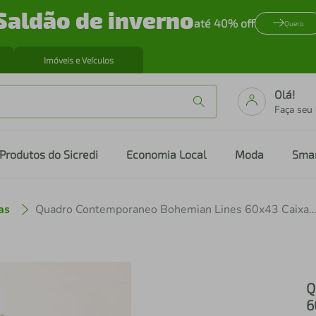
Saldão de inverno
até 40% off
Quero
Imóveis e Veículos
Olá!
Faça seu
Produtos do Sicredi
Economia Local
Moda
Sma
as
Quadro Contemporaneo Bohemian Lines 60x43 Caixa M
Q
6