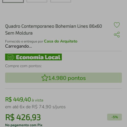
air fryer
4
º
iphone
5
º
Quadro Contemporaneo Bohemian Lines 86x60
Sem Moldura
Casa do Arquiteto
Fornecido e entregue por
Carregando…
Compre com pontos:
14.980
pontos
R$
449
,
40
à vista
em até
6
x de
R$
74
,
90
s/juros
R$
426
,
93
-
5%
No pagamento com Pix