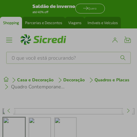
Saldão de inverno
Quero
até 40% off
Shopping
Parcerias e Descontos
Viagens
Imóveis e Veículos
O que você está procurando?
Produtos mais buscados
Casa e Decoração
Decoração
Quadros e Placas
tenis
1
º
Quadro Contemporaneo Bohemian Lines 86x60 Sem Moldura
cafeteira
2
º
perfume
3
º