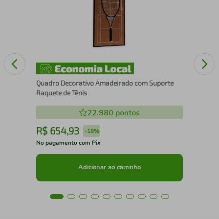
25
Quadro Decorativo Amadeirado com Suporte
Raquete de Tênis
22.980
pontos
R$
654
,
93
R
-
18%
No pagamento com Pix
No 
Adicionar ao carrinho