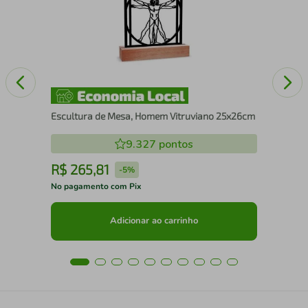
Nos
Escultura de Mesa, Homem Vitruviano 25x26cm
9.327
pontos
R$
265
,
81
R
-
5%
No pagamento com Pix
No 
Adicionar ao carrinho