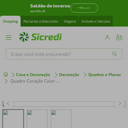
Saldão de inverno
Quero
até 40% off
Shopping
Parcerias e Descontos
Viagens
Imóveis e Veículos
O que você está procurando?
Produtos mais buscados
Casa e Decoração
Decoração
Quadros e Placas
tenis
1
º
Quadro Coração Color Drawn 86x60 Sem Moldura
cafeteira
2
º
perfume
3
º