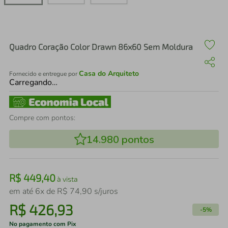
air fryer
4
º
iphone
5
º
Quadro Coração Color Drawn 86x60 Sem Moldura
Casa do Arquiteto
Fornecido e entregue por
Carregando…
Compre com pontos:
14.980
pontos
R$
449
,
40
à vista
em até
6
x de
R$
74
,
90
s/juros
R$
426
,
93
-
5%
No pagamento com Pix