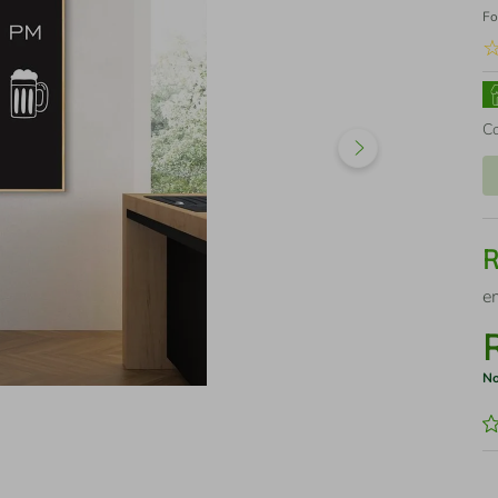
Fo
C
e
No