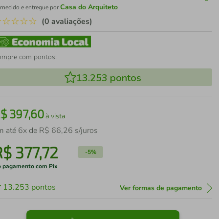
Casa do Arquiteto
rnecido e entregue por
☆
☆
☆
☆
☆
(0 avaliações)
ompre com pontos:
13.253
pontos
R$
397
,
60
à vista
m até
6
x de
R$
66
,
26
s/juros
R$
377
,
72
-
5%
 pagamento com Pix
13.253
pontos
Ver formas de pagamento