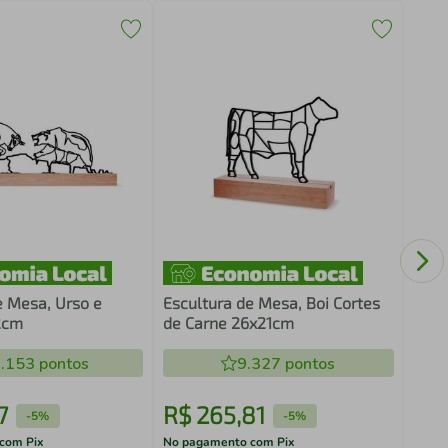
Quad
Cons
e Mesa, Urso e
Escultura de Mesa, Boi Cortes
2cm
de Carne 26x21cm
.153
pontos
9.327
pontos
7
R$
265
,
81
R$
-
5%
-
5%
com Pix
No pagamento com Pix
No pa