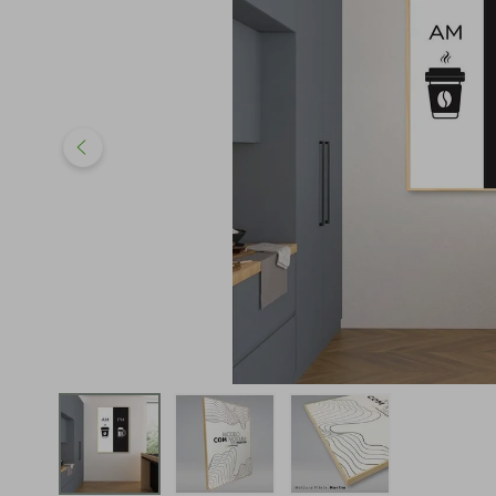
iphone
5
º