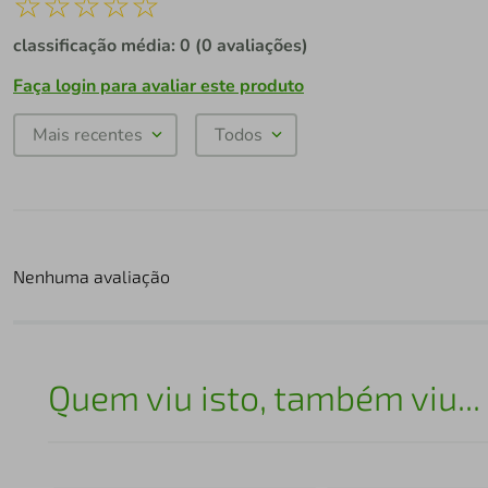
☆
☆
☆
☆
☆
classificação média: 0
(0 avaliações)
Faça login para avaliar este produto
Mais recentes
Todos
Nenhuma avaliação
Quem viu isto, também viu...