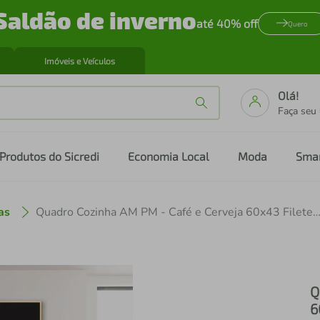
Saldão de inverno
até 40% off
Quero
Imóveis e Veículos
Olá!
Faça seu
Produtos do Sicredi
Economia Local
Moda
Sma
as
Quadro Cozinha AM PM - Café e Cerveja 60x43 Filete 
Q
6