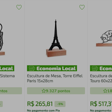
 Sistema
Escultura de Mesa, Torre Eiffel
Escultura d
Paris 15x28cm
Touro 60x2
ntos
9.327
pontos
18
R$
265
,
81
R$
517
,
3
%
-
5%
No pagamento com Pix
No pagamento 