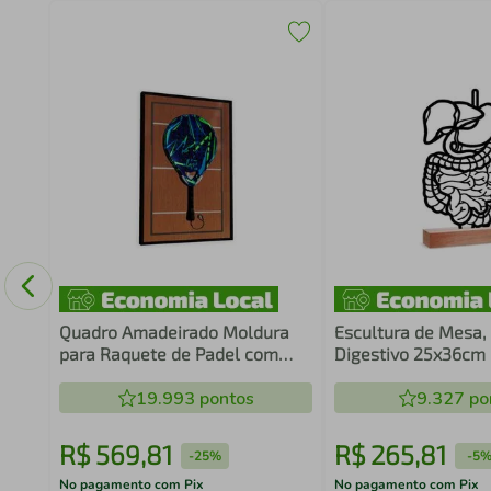
Game
co
Quadro Amadeirado Moldura
Escultura de Mesa,
para Raquete de Padel com
Digestivo 25x36cm
Suporte
19.993
pontos
9.327
po
R$
569
,
81
R$
265
,
81
-
25%
-
5
No pagamento com Pix
No pagamento com Pix