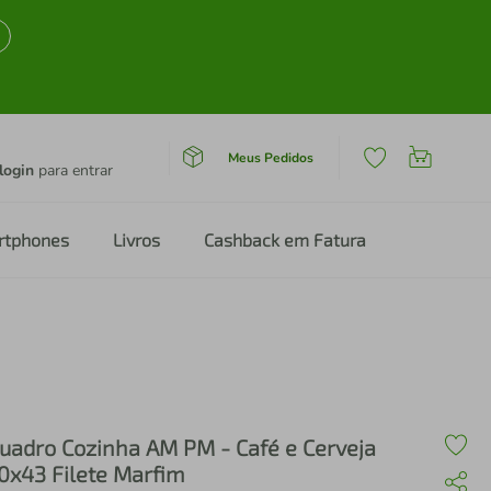
Meus Pedidos
login
para entrar
rtphones
Livros
Cashback em Fatura
Marfim
uadro Cozinha AM PM - Café e Cerveja
0x43 Filete Marfim