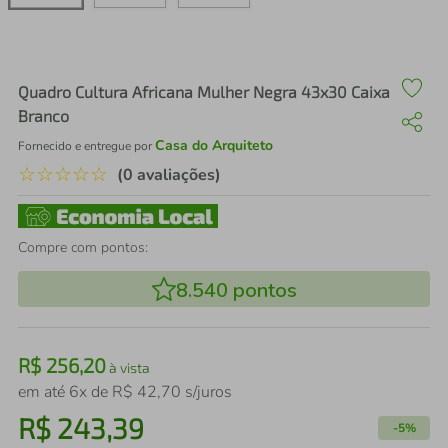
air fryer
4
º
iphone
5
º
Quadro Cultura Africana Mulher Negra 43x30 Caixa
Branco
Casa do Arquiteto
Fornecido e entregue por
☆
☆
☆
☆
☆
(0 avaliações)
Compre com pontos:
8.540
pontos
R$
256
,
20
à vista
em até
6
x de
R$
42
,
70
s/juros
R$
243
,
39
-
5%