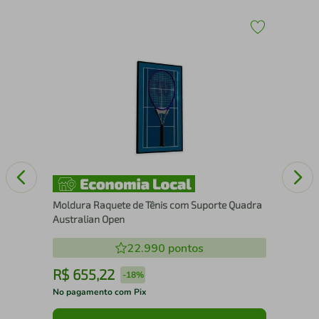
30
Esc
25
Moldura Raquete de Tênis com Suporte Quadra
Australian Open
22.990
pontos
R$
655
,
22
R
-
18%
No pagamento com Pix
No 