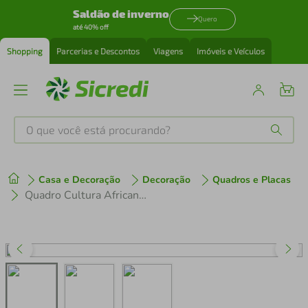
Saldão de inverno
Quero
até 40% off
Shopping
Parcerias e Descontos
Viagens
Imóveis e Veículos
O que você está procurando?
Produtos mais buscados
Casa e Decoração
Decoração
Quadros e Placas
tenis
1
º
Quadro Cultura Africana Mulher Negra 43x30 Caixa Branco
cafeteira
2
º
perfume
3
º