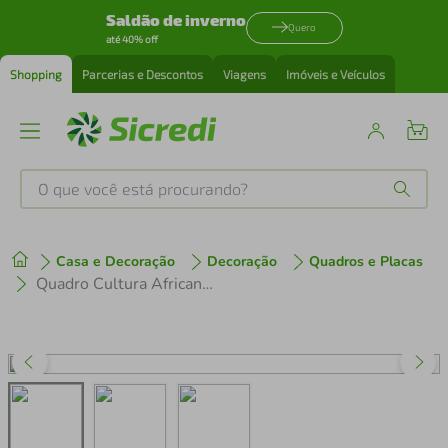
Saldão de inverno
Quero
até 40% off
Shopping
Parcerias e Descontos
Viagens
Imóveis e Veículos
O que você está procurando?
Produtos mais buscados
Casa e Decoração
Decoração
Quadros e Placas
tenis
1
º
Quadro Cultura Africana Mulher Negra 60x43 Caixa Marfim
cafeteira
2
º
perfume
3
º