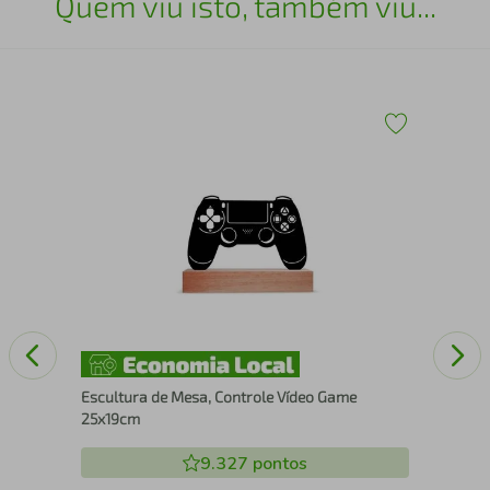
Quem viu isto, também viu...
Esc
150
Escultura de Mesa, Controle Vídeo Game
25x19cm
9.327
pontos