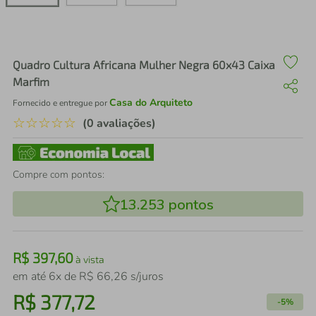
air fryer
4
º
iphone
5
º
Quadro Cultura Africana Mulher Negra 60x43 Caixa
Marfim
Casa do Arquiteto
Fornecido e entregue por
☆
☆
☆
☆
☆
(0 avaliações)
Compre com pontos:
13.253
pontos
R$
397
,
60
à vista
em até
6
x de
R$
66
,
26
s/juros
R$
377
,
72
-
5%