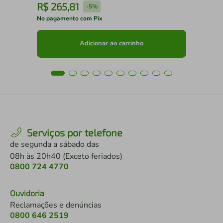
R$
265
,
81
R
-
5%
No pagamento com Pix
No 
Adicionar ao carrinho
Serviços por telefone
de segunda a sábado das
08h às 20h40 (Exceto feriados)
0800 724 4770
Ouvidoria
Reclamações e denúncias
0800 646 2519