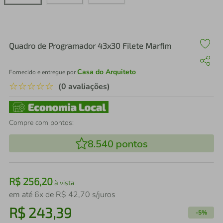
air fryer
4
º
iphone
5
º
Quadro de Programador 43x30 Filete Marfim
Casa do Arquiteto
Fornecido e entregue por
☆
☆
☆
☆
☆
(0 avaliações)
Compre com pontos:
8.540
pontos
R$
256
,
20
à vista
em até
6
x de
R$
42
,
70
s/juros
R$
243
,
39
-
5%