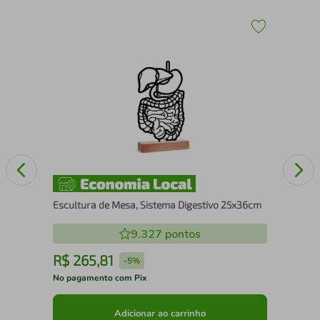
Esc
25
Escultura de Mesa, Sistema Digestivo 25x36cm
9.327
pontos
R$
265
,
81
R
-
5%
No pagamento com Pix
No 
Adicionar ao carrinho