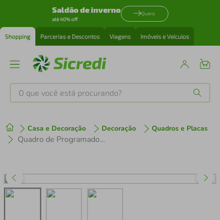
Saldão de inverno
Quero
até 40% off
Shopping
Parcerias e Descontos
Viagens
Imóveis e Veículos
O que você está procurando?
Produtos mais buscados
Casa e Decoração
Decoração
Quadros e Placas
tenis
1
º
Quadro de Programador 43x30 Filete Marfim
cafeteira
2
º
perfume
3
º