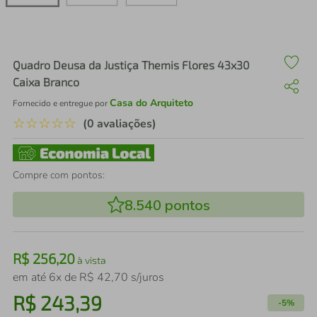
air fryer
4
º
iphone
5
º
Quadro Deusa da Justiça Themis Flores 43x30
Caixa Branco
Casa do Arquiteto
Fornecido e entregue por
☆
☆
☆
☆
☆
(0 avaliações)
Compre com pontos:
8.540
pontos
R$
256
,
20
à vista
em até
6
x de
R$
42
,
70
s/juros
R$
243
,
39
-
5%