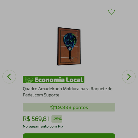
43
Esc
15
Quadro Amadeirado Moldura para Raquete de
Padel com Suporte
19.993
pontos
R$
569
,
81
R
-
25%
No pagamento com Pix
No 