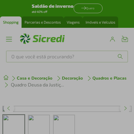
Saldão de inverno
Quero
até 40% off
Shopping
Parcerias e Descontos
Viagens
Imóveis e Veículos
O que você está procurando?
Produtos mais buscados
Casa e Decoração
Decoração
Quadros e Placas
tenis
1
º
Quadro Deusa da Justiça Themis Flores 43x30 Caixa Branco
cafeteira
2
º
perfume
3
º