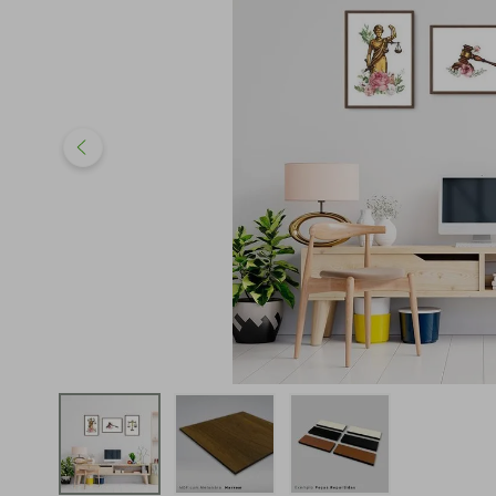
iphone
5
º