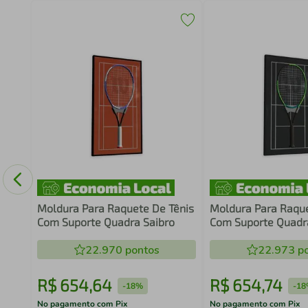
43x30
Moldura Para Raquete De Tênis
Moldura Para Raque
Com Suporte Quadra Saibro
Com Suporte Quadr
22.970
pontos
22.973
po
R$
654
,
64
R$
654
,
74
-
18%
-
18
No pagamento com Pix
No pagamento com Pix