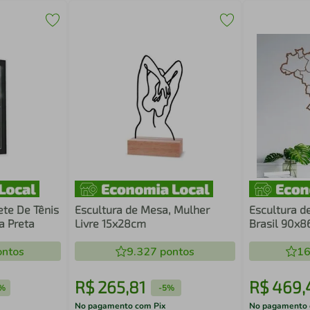
te De Tênis
Escultura de Mesa, Mulher
Escultura d
a Preta
Livre 15x28cm
Brasil 90x
ntos
9.327
pontos
16
R$
265
,
81
R$
469
,
%
-
5%
No pagamento com Pix
No pagamento 