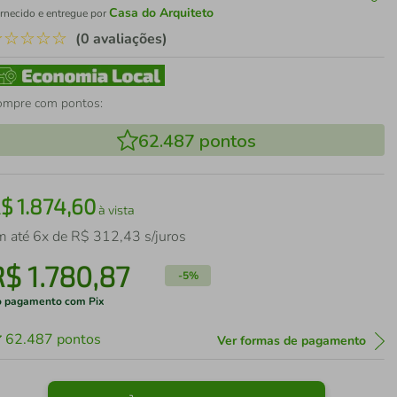
Casa do Arquiteto
rnecido e entregue por
☆
☆
☆
☆
☆
(0 avaliações)
ompre com pontos:
62.487
pontos
R$
1
.
874
,
60
à vista
m até
6
x de
R$
312
,
43
s/juros
R$
1
.
780
,
87
-
5%
 pagamento com Pix
62.487
pontos
Ver formas de pagamento