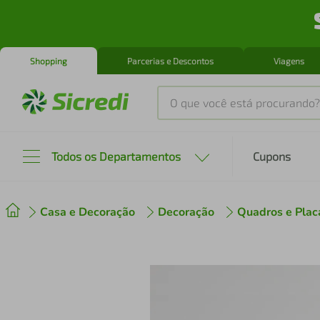
Shopping
Parcerias e Descontos
Viagens
O que você está procurando?
Produtos mais buscados
Todos os Departamentos
Cupons
tenis
1
º
Casa e Decoração
Decoração
Quadros e Plac
cafeteira
2
º
perfume
3
º
air fryer
4
º