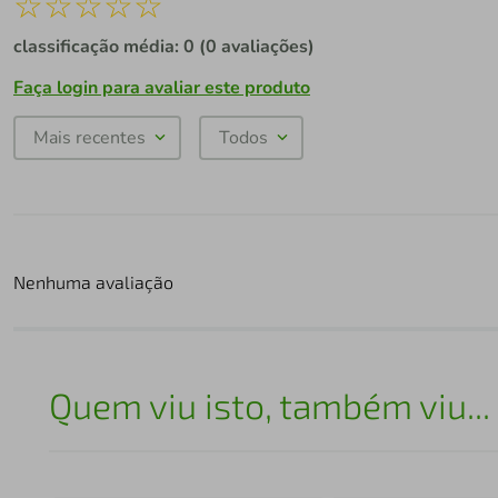
☆
☆
☆
☆
☆
classificação média: 0
(0 avaliações)
Faça login para avaliar este produto
Mais recentes
Todos
Nenhuma avaliação
Quem viu isto, também viu...