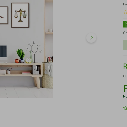
Fo
C
e
No