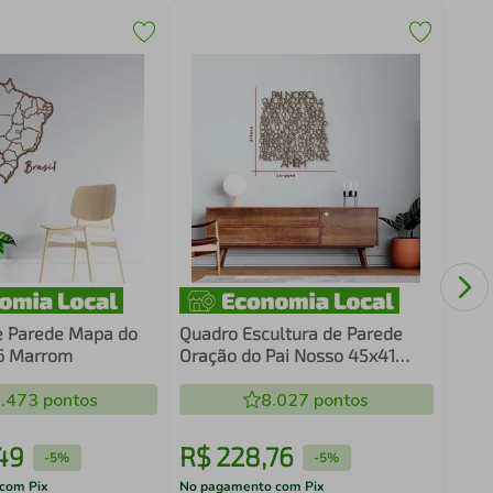
Kit 
resi
Bran
e Parede Mapa do
Quadro Escultura de Parede
86 Marrom
Oração do Pai Nosso 45x41
Marrom
.473
pontos
8.027
pontos
49
R$
228
,
76
R$
-
5%
-
5%
com Pix
No pagamento com Pix
No pa