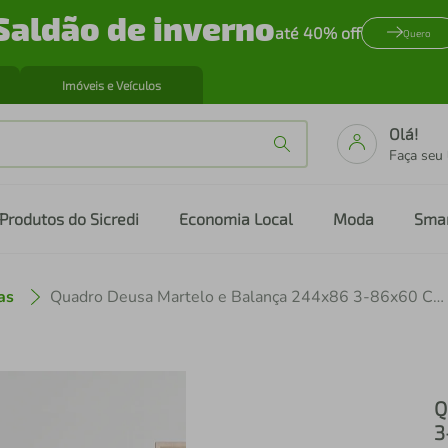
Saldão de inverno
até 40% off
Quero
Imóveis e Veículos
Olá!
Faça seu
Produtos do Sicredi
Economia Local
Moda
Sma
as
Quadro Deusa Martelo e Balança 244x86 3-86x60 Caixa Marrom
Q
3