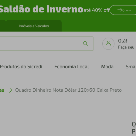
Saldão de inverno
até 40% off
Quero
Imóveis e Veículos
Olá!
Faça seu
Produtos do Sicredi
Economia Local
Moda
Sma
as
Quadro Dinheiro Nota Dólar 120x60 Caixa Preto
Q
P