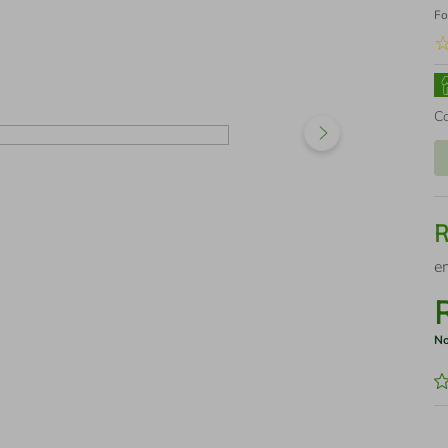
Fo
C
e
No