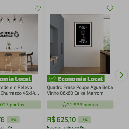
Quad
122x
rede em Relevo
Quadro Frase Poupe Água Beba
 Churrasco 45x14
Vinho 86x60 Caixa Marrom
.027
pontos
21.933
pontos
76
R$
625
,
10
R$
-
5%
-
5%
com Pix
No pagamento com Pix
No pa