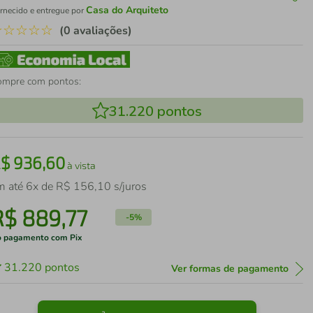
Casa do Arquiteto
rnecido e entregue por
☆
☆
☆
☆
☆
(0 avaliações)
ompre com pontos:
31.220
pontos
R$
936
,
60
à vista
m até
6
x de
R$
156
,
10
s/juros
R$
889
,
77
-
5%
 pagamento com Pix
31.220
pontos
Ver formas de pagamento