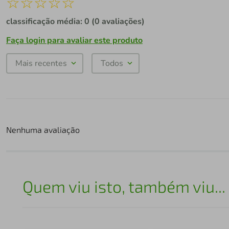
☆
☆
☆
☆
☆
classificação média: 0
(0 avaliações)
Faça login para avaliar este produto
Mais recentes
Todos
Nenhuma avaliação
Quem viu isto, também viu...