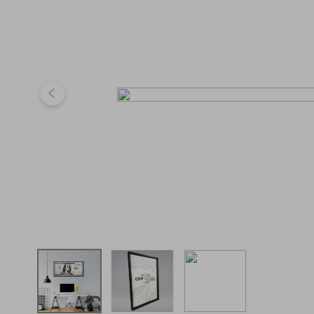
iphone
5
º