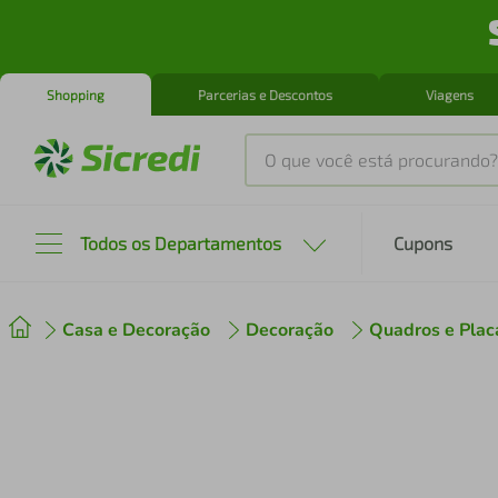
Shopping
Parcerias e Descontos
Viagens
O que você está procurando?
Produtos mais buscados
Todos os Departamentos
Cupons
tenis
1
º
Casa e Decoração
Decoração
Quadros e Plac
cafeteira
2
º
perfume
3
º
air fryer
4
º