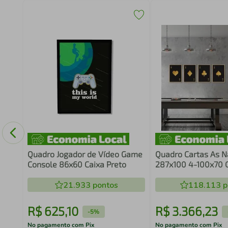
Quadro Jogador de Vídeo Game
Quadro Cartas As N
Console 86x60 Caixa Preto
287x100 4-100x70 
Marfim
21.933
pontos
118.113
p
R$
625
,
10
R$
3
.
366
,
23
-
5%
No pagamento com Pix
No pagamento com Pix