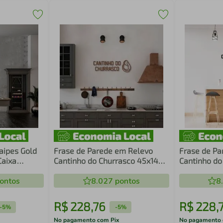
aipes Gold
Frase de Parede em Relevo
Frase de Pa
Caixa
Cantinho do Churrasco 45x14
Cantinho do
Marrom
Preto
ontos
8.027
pontos
8
R$
228
,
76
R$
228
,
-
5%
-
5%
No pagamento com Pix
No pagamento 