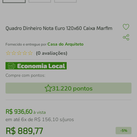
air fryer
4
º
iphone
5
º
Quadro Dinheiro Nota Euro 120x60 Caixa Marfim
Casa do Arquiteto
Fornecido e entregue por
☆
☆
☆
☆
☆
(0 avaliações)
Compre com pontos:
31.220
pontos
R$
936
,
60
à vista
em até
6
x de
R$
156
,
10
s/juros
R$
889
,
77
-
5%