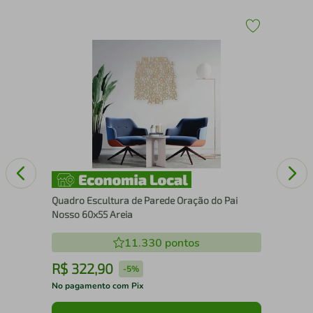
Qua
Ma
Quadro Escultura de Parede Oração do Pai
Nosso 60x55 Areia
11.330
pontos
R$
322
,
90
R
-
5%
No pagamento com Pix
No 