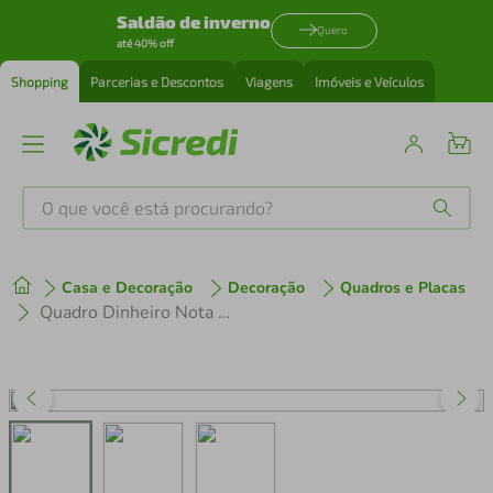
Saldão de inverno
Quero
até 40% off
Shopping
Parcerias e Descontos
Viagens
Imóveis e Veículos
O que você está procurando?
Produtos mais buscados
Casa e Decoração
Decoração
Quadros e Placas
tenis
1
º
Quadro Dinheiro Nota Euro 120x60 Caixa Marfim
cafeteira
2
º
perfume
3
º