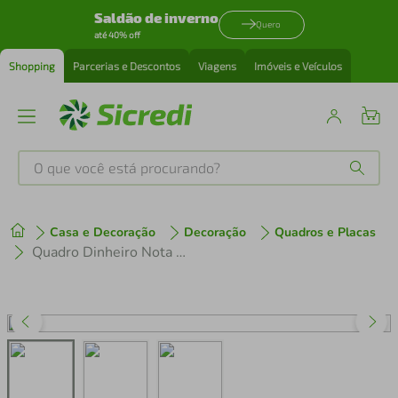
Saldão de inverno
Quero
até 40% off
Shopping
Parcerias e Descontos
Viagens
Imóveis e Veículos
O que você está procurando?
Produtos mais buscados
Casa e Decoração
Decoração
Quadros e Placas
tenis
1
º
Quadro Dinheiro Nota Euro 120x60 Filete Preto
cafeteira
2
º
perfume
3
º