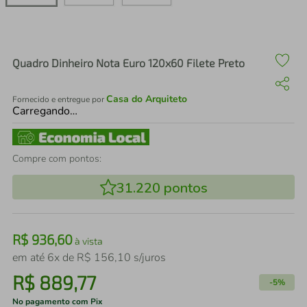
air fryer
4
º
iphone
5
º
Quadro Dinheiro Nota Euro 120x60 Filete Preto
Casa do Arquiteto
Fornecido e entregue por
Carregando…
Compre com pontos:
31.220
pontos
R$
936
,
60
à vista
em até
6
x de
R$
156
,
10
s/juros
R$
889
,
77
-
5%
No pagamento com Pix