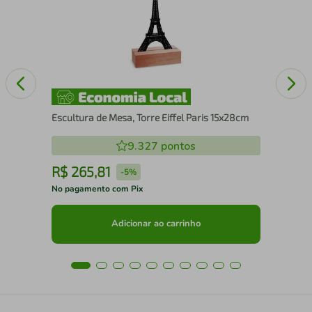
Escultura de Mesa, Torre Eiffel Paris 15x28cm
9.327
pontos
R$
265
,
81
R
-
5%
No pagamento com Pix
No 
Adicionar ao carrinho