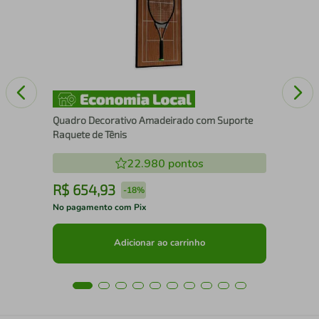
Xa
Quadro Decorativo Amadeirado com Suporte
Raquete de Tênis
22.980
pontos
R$
654
,
93
R
-
18%
No pagamento com Pix
No 
Adicionar ao carrinho