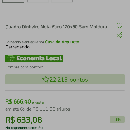
air fryer
4
º
iphone
5
º
Quadro Dinheiro Nota Euro 120x60 Sem Moldura
Casa do Arquiteto
Fornecido e entregue por
Carregando…
Compre com pontos:
22.213
pontos
R$
666
,
40
à vista
em até
6
x de
R$
111
,
06
s/juros
R$
633
,
08
-
5%
No pagamento com Pix