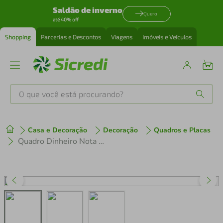
Saldão de inverno
Quero
até 40% off
Shopping
Parcerias e Descontos
Viagens
Imóveis e Veículos
O que você está procurando?
Produtos mais buscados
Casa e Decoração
Decoração
Quadros e Placas
tenis
1
º
Quadro Dinheiro Nota Euro 120x60 Sem Moldura
cafeteira
2
º
perfume
3
º