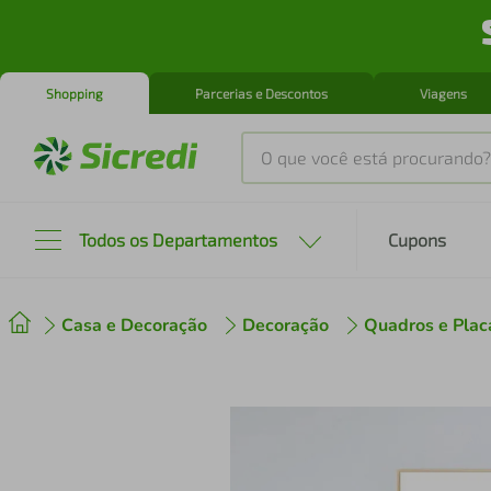
Shopping
Parcerias e Descontos
Viagens
O que você está procurando?
Produtos mais buscados
Todos os Departamentos
Cupons
tenis
1
º
Casa e Decoração
Decoração
Quadros e Plac
cafeteira
2
º
perfume
3
º
air fryer
4
º