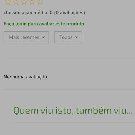
☆
☆
☆
☆
☆
classificação média: 0
(0 avaliações)
Faça login para avaliar este produto
Mais recentes
Todos
Nenhuma avaliação
Quem viu isto, também viu...