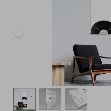
iphone
5
º