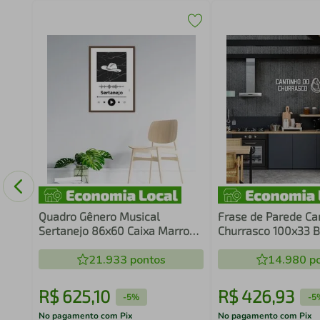
o
x90
Quadro Gênero Musical
Frase de Parede Ca
Sertanejo 86x60 Caixa Marrom
Churrasco 100x33 
Branco
21.933
pontos
14.980
po
R$
625
,
10
R$
426
,
93
-
5%
-
5
No pagamento com Pix
No pagamento com Pix