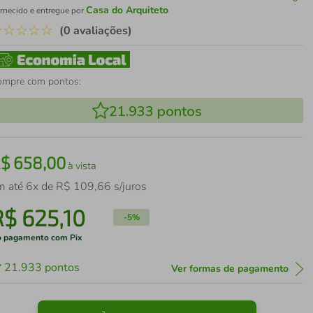
Casa do Arquiteto
rnecido e entregue por
☆
☆
☆
☆
☆
(0 avaliações)
ompre com pontos:
21.933
pontos
R$
658
,
00
à vista
m até
6
x de
R$
109
,
66
s/juros
R$
625
,
10
-
5%
 pagamento com Pix
21.933
pontos
Ver formas de pagamento