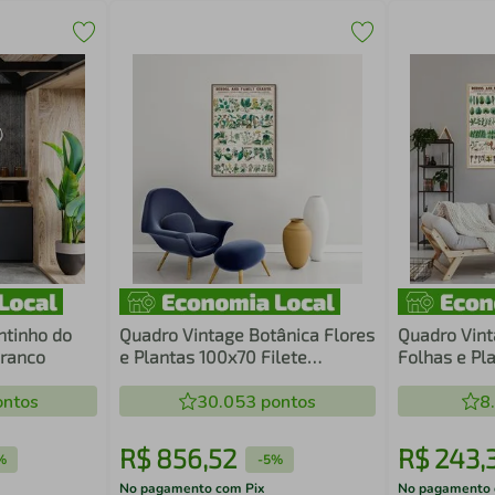
ntinho do
Quadro Vintage Botânica Flores
Quadro Vint
Branco
e Plantas 100x70 Filete
Folhas e Pl
Marrom
Marfim
ntos
30.053
pontos
8
R$
856
,
52
R$
243
,
%
-
5%
No pagamento com Pix
No pagamento 