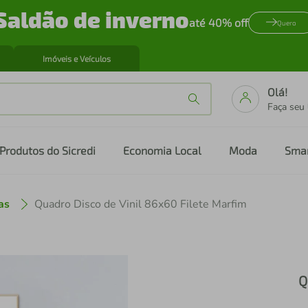
Saldão de inverno
até 40% off
Quero
Imóveis e Veículos
Olá!
Faça seu
Produtos do Sicredi
Economia Local
Moda
Sma
as
Quadro Disco de Vinil 86x60 Filete Marfim
Q