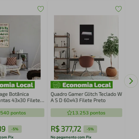
Quad
Rost
age Botânica
Quadro Gamer Glitch Teclado W
antas 43x30 Filete
A S D 60x43 Filete Preto
.540
pontos
13.253
pontos
39
R$
377
,
72
R$
-
5%
-
5%
com Pix
No pagamento com Pix
No pa