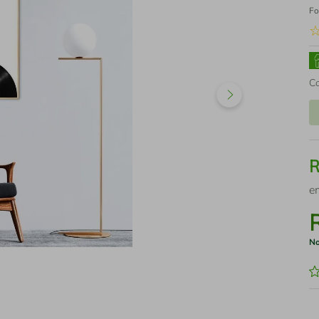
Fo
C
e
No