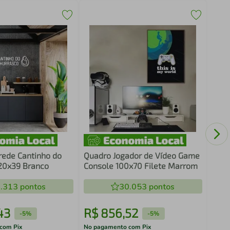
Quad
A S 
rede Cantinho do
Quadro Jogador de Vídeo Game
20x39 Branco
Console 100x70 Filete Marrom
.313
pontos
30.053
pontos
43
R$
856
,
52
R$
-
5%
-
5%
com Pix
No pagamento com Pix
No pa