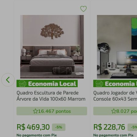
Quadro Escultura de Parede
Quadro Jogador de
Árvore da Vida 100x60 Marrom
Console 60x43 Sem
16.467
pontos
8.027
po
R$
469
,
30
R$
228
,
76
-
5%
-
5
No pagamento com Pix
No pagamento com Pix