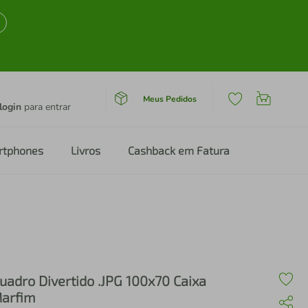
Meus Pedidos
login
para entrar
rtphones
Livros
Cashback em Fatura
uadro Divertido .JPG 100x70 Caixa
arfim