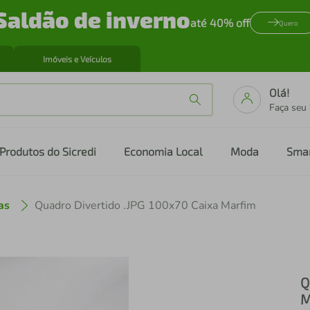
Saldão de inverno
até 40% off
Quero
Imóveis e Veículos
Olá!
Faça seu
Produtos do Sicredi
Economia Local
Moda
Sma
as
Quadro Divertido .JPG 100x70 Caixa Marfim
Q
M