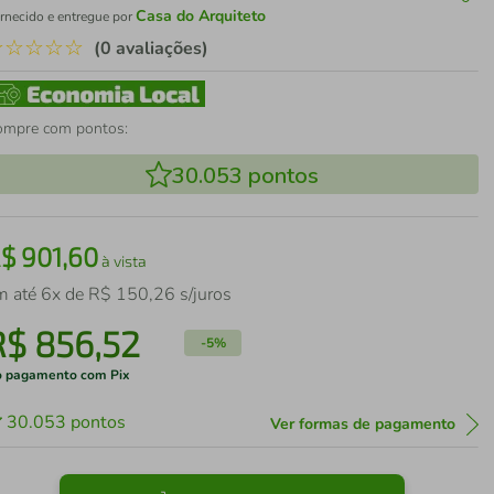
Casa do Arquiteto
rnecido e entregue por
☆
☆
☆
☆
☆
(0 avaliações)
ompre com pontos:
30.053
pontos
R$
901
,
60
à vista
m até
6
x de
R$
150
,
26
s/juros
R$
856
,
52
-
5%
 pagamento com Pix
30.053
pontos
Ver formas de pagamento