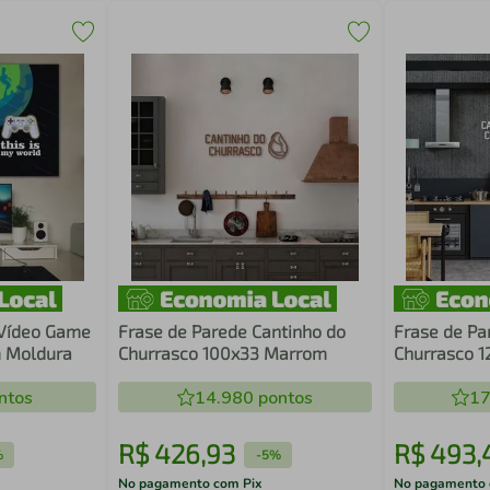
 Vídeo Game
Frase de Parede Cantinho do
Frase de Pa
 Moldura
Churrasco 100x33 Marrom
Churrasco 1
ntos
14.980
pontos
17
R$
426
,
93
R$
493
,
%
-
5%
No pagamento com Pix
No pagamento 