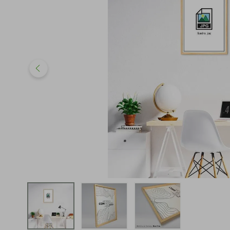
iphone
5
º