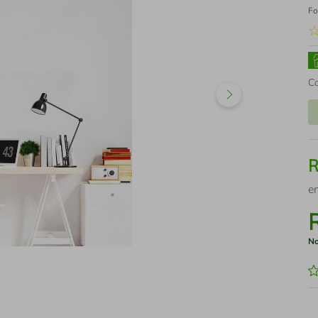
Fo
C
e
No