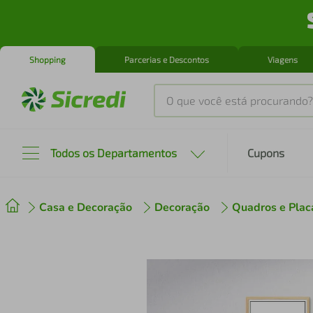
Shopping
Parcerias e Descontos
Viagens
O que você está procurando?
Produtos mais buscados
Todos os Departamentos
Cupons
tenis
1
º
Casa e Decoração
Decoração
Quadros e Plac
cafeteira
2
º
perfume
3
º
air fryer
4
º