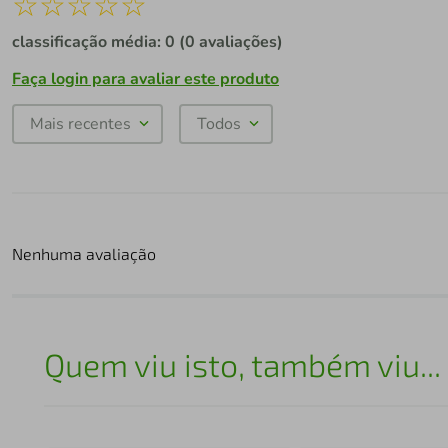
☆
☆
☆
☆
☆
classificação média: 0
(0 avaliações)
Faça login para avaliar este produto
Mais recentes
Todos
Nenhuma avaliação
Quem viu isto, também viu...