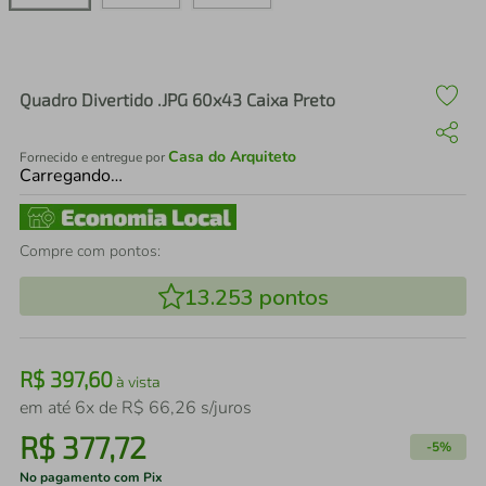
air fryer
4
º
iphone
5
º
Quadro Divertido .JPG 60x43 Caixa Preto
Casa do Arquiteto
Fornecido e entregue por
Carregando…
Compre com pontos:
13.253
pontos
R$
397
,
60
à vista
em até
6
x de
R$
66
,
26
s/juros
R$
377
,
72
-
5%
No pagamento com Pix