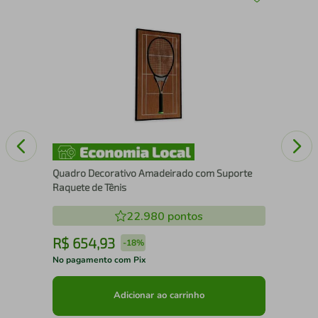
43
Qua
Pad
Quadro Decorativo Amadeirado com Suporte
Raquete de Tênis
22.980
pontos
R$
654
,
93
R
-
18%
No pagamento com Pix
No 
Adicionar ao carrinho