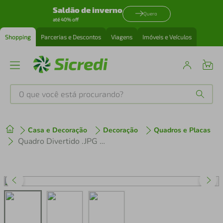
Saldão de inverno
Quero
até 40% off
Shopping
Parcerias e Descontos
Viagens
Imóveis e Veículos
O que você está procurando?
Produtos mais buscados
Casa e Decoração
Decoração
Quadros e Placas
tenis
1
º
Quadro Divertido .JPG 60x43 Caixa Preto
cafeteira
2
º
perfume
3
º