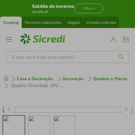
Saldão de inverno
Quero
até 40% off
Shopping
Parcerias e Descontos
Viagens
Imóveis e Veículos
O que você está procurando?
Produtos mais buscados
Casa e Decoração
Decoração
Quadros e Placas
tenis
1
º
Quadro Divertido .JPG 86x60 Caixa Marfim
cafeteira
2
º
perfume
3
º