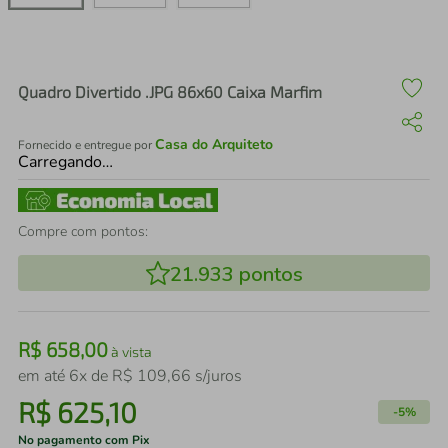
air fryer
4
º
iphone
5
º
Quadro Divertido .JPG 86x60 Caixa Marfim
Casa do Arquiteto
Fornecido e entregue por
Carregando…
Compre com pontos:
21.933
pontos
R$
658
,
00
à vista
em até
6
x de
R$
109
,
66
s/juros
R$
625
,
10
-
5%
No pagamento com Pix