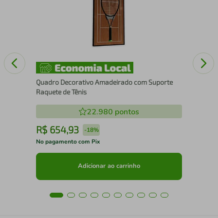
Aus
Quadro Decorativo Amadeirado com Suporte
Raquete de Tênis
22.980
pontos
R$
654
,
93
R
-
18%
No pagamento com Pix
No 
Adicionar ao carrinho