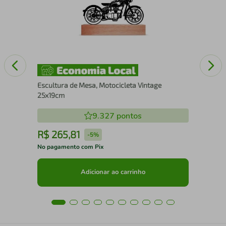
15
Escultura de Mesa, Motocicleta Vintage
25x19cm
9.327
pontos
R$
265
,
81
R
-
5%
No pagamento com Pix
No 
Adicionar ao carrinho