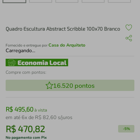
air fryer
4
º
iphone
5
º
Quadro Escultura Abstract Scribble 100x70 Branco
Casa do Arquiteto
Fornecido e entregue por
Carregando…
Compre com pontos:
16.520
pontos
R$
495
,
60
à vista
em até
6
x de
R$
82
,
60
s/juros
R$
470
,
82
-
5%
No pagamento com Pix