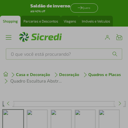
Saldão de inverno
Quero
até 40% off
Shopping
Parcerias e Descontos
Viagens
Imóveis e Veículos
O que você está procurando?
Produtos mais buscados
Casa e Decoração
Decoração
Quadros e Placas
tenis
1
º
Quadro Escultura Abstract Scribble 100x70 Branco
cafeteira
2
º
perfume
3
º