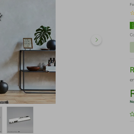
Fo
C
e
No