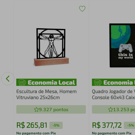
Escultura de Mesa, Homem
Quadro Jogador de
Vitruviano 25x26cm
Console 60x43 Caix
9.327
pontos
13.253
po
R$
265
,
81
R$
377
,
72
-
5%
-
5%
No pagamento com Pix
No pagamento com Pix