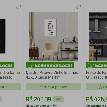
 Vídeo Game
Quadro Palavra Vinho Idiomas
Frase de Pa
a Preto
43x30 Caixa Marfim
Churrasco 1
ntos
8.540
pontos
14
R$
243
,
39
R$
426
,
-
5%
No pagamento com Pix
No pagamento 