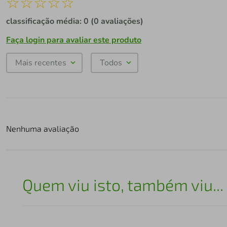
☆
☆
☆
☆
☆
classificação média: 0
(0 avaliações)
Faça login para avaliar este produto
Mais recentes
Todos
Nenhuma avaliação
Quem viu isto, também viu...