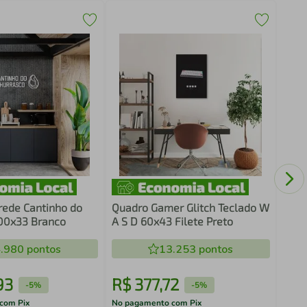
Quad
Cons
rede Cantinho do
Quadro Gamer Glitch Teclado W
00x33 Branco
A S D 60x43 Filete Preto
.980
pontos
13.253
pontos
93
R$
377
,
72
R$
-
5%
-
5%
com Pix
No pagamento com Pix
No pa