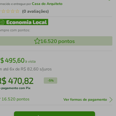
Casa do Arquiteto
rnecido e entregue por
☆
☆
☆
☆
☆
(0 avaliações)
ompre com pontos:
16.520
pontos
R$
495
,
60
à vista
m até
6
x de
R$
82
,
60
s/juros
R$
470
,
82
-
5%
 pagamento com Pix
16.520
pontos
Ver formas de pagamento