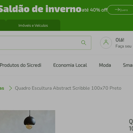
Saldão de inverno
até 40% off
Quero
Imóveis e Veículos
Olá!
Faça seu
Produtos do Sicredi
Economia Local
Moda
Sma
as
Quadro Escultura Abstract Scribble 100x70 Preto
Q
1