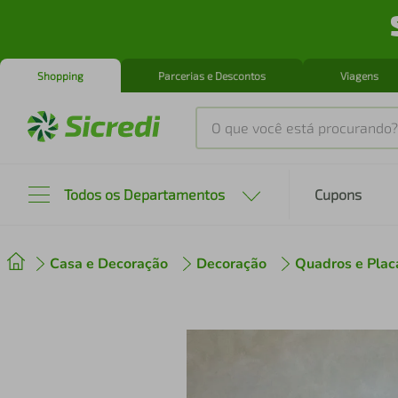
Shopping
Parcerias e Descontos
Viagens
O que você está procurando?
Produtos mais buscados
Todos os Departamentos
Cupons
tenis
1
º
Casa e Decoração
Decoração
Quadros e Plac
cafeteira
2
º
perfume
3
º
air fryer
4
º