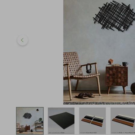
iphone
5
º