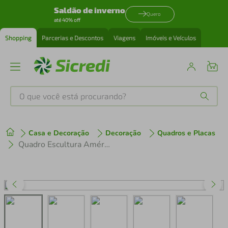
Saldão de inverno
Quero
até 40% off
Shopping
Parcerias e Descontos
Viagens
Imóveis e Veículos
O que você está procurando?
Produtos mais buscados
Casa e Decoração
Decoração
Quadros e Placas
tenis
1
º
Quadro Escultura América do Sul 100x36 Marrom
cafeteira
2
º
perfume
3
º