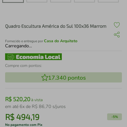
air fryer
4
º
iphone
5
º
Quadro Escultura América do Sul 100x36 Marrom
Casa do Arquiteto
Fornecido e entregue por
Carregando…
Compre com pontos:
17.340
pontos
R$
520
,
20
à vista
em até
6
x de
R$
86
,
70
s/juros
R$
494
,
19
-
5%
No pagamento com Pix