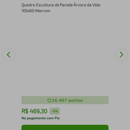
Quadro Escultura de Parede Árvore da Vida
Nos
100x60 Marrom
16.467
pontos
R$
469
,
30
R
-
5%
No pagamento com Pix
No 