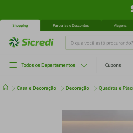
Shopping
Parcerias e Descontos
Viagens
O que você está procurando?
Produtos mais buscados
Todos os Departamentos
Cupons
tenis
1
º
Casa e Decoração
Decoração
Quadros e Plac
cafeteira
2
º
perfume
3
º
air fryer
4
º