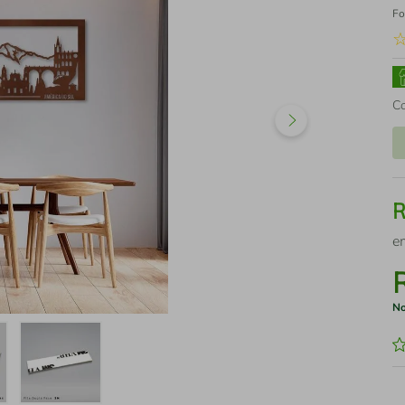
Fo
C
e
No