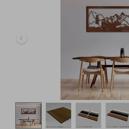
iphone
5
º