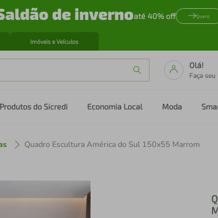
Saldão de inverno
até 40% off
Quero
Imóveis e Veículos
Olá!
Faça seu
Produtos do Sicredi
Economia Local
Moda
Sma
as
Quadro Escultura América do Sul 150x55 Marrom
Q
M