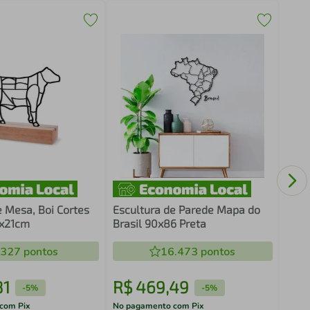
Fras
Cant
Mar
e Mesa, Boi Cortes
Escultura de Parede Mapa do
6x21cm
Brasil 90x86 Preta
.327
pontos
16.473
pontos
81
R$
469
,
49
R$
-
5%
-
5%
com Pix
No pagamento com Pix
No pa