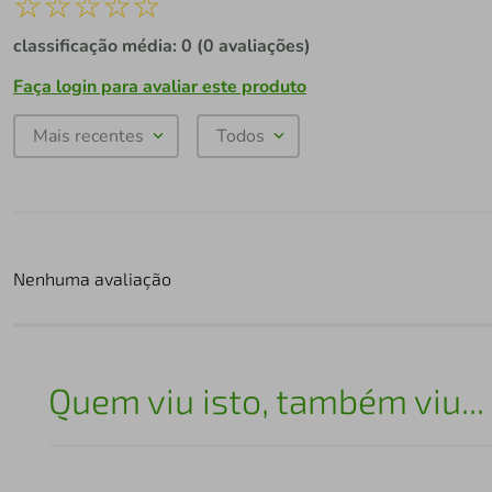
☆
☆
☆
☆
☆
classificação média: 0
(0 avaliações)
Faça login para avaliar este produto
Mais recentes
Todos
Nenhuma avaliação
Quem viu isto, também viu...