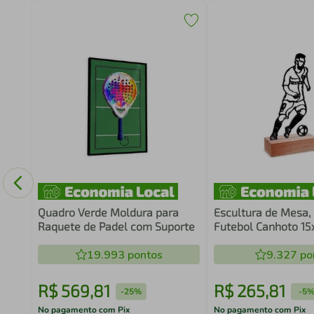
o
60
Quadro Verde Moldura para
Escultura de Mesa,
Raquete de Padel com Suporte
Futebol Canhoto 1
19.993
pontos
9.327
po
R$
569
,
81
R$
265
,
81
-
25%
-
5
No pagamento com Pix
No pagamento com Pix