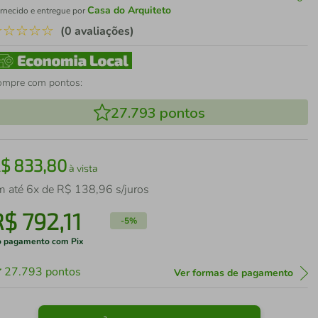
Casa do Arquiteto
rnecido e entregue por
☆
☆
☆
☆
☆
(0 avaliações)
ompre com pontos:
27.793
pontos
R$
833
,
80
à vista
m até
6
x de
R$
138
,
96
s/juros
R$
792
,
11
-
5%
 pagamento com Pix
27.793
pontos
Ver formas de pagamento