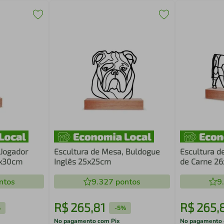
 Jogador
Escultura de Mesa, Buldogue
Escultura d
5x30cm
Inglês 25x25cm
de Carne 2
ntos
9.327
pontos
9
R$
265
,
81
R$
265
,
%
-
5%
No pagamento com Pix
No pagamento 