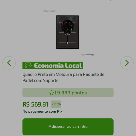
43
Esc
Quadro Preto em Moldura para Raquete de
Padel com Suporte
19.993
pontos
R$
569
,
81
R
-
25%
No pagamento com Pix
No 
Adicionar ao carrinho