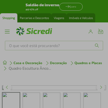
Saldão de inverno
Quero
até 40% off
Shopping
Parcerias e Descontos
Viagens
Imóveis e Veículos
O que você está procurando?
Produtos mais buscados
Casa e Decoração
Decoração
Quadros e Placas
tenis
1
º
Quadro Escultura Âncora com Navegação 60x41 Cinza
cafeteira
2
º
perfume
3
º