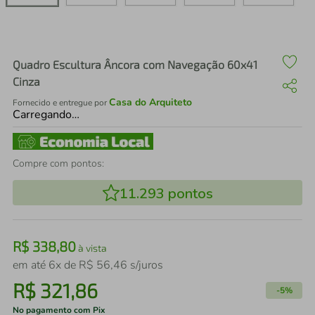
air fryer
4
º
iphone
5
º
Quadro Escultura Âncora com Navegação 60x41
Cinza
Casa do Arquiteto
Fornecido e entregue por
Carregando…
Compre com pontos:
11.293
pontos
R$
338
,
80
à vista
em até
6
x de
R$
56
,
46
s/juros
R$
321
,
86
-
5%
No pagamento com Pix