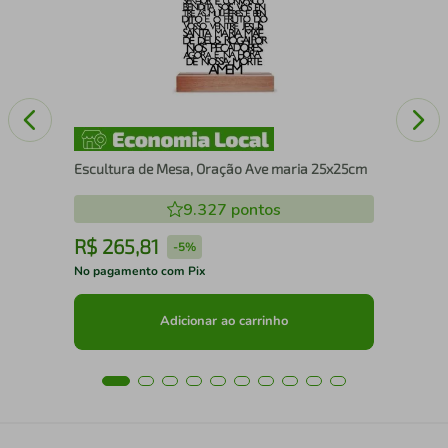
25
Escultura de Mesa, Oração Ave maria 25x25cm
9.327
pontos
R$
265
,
81
R
-
5%
No pagamento com Pix
No 
Adicionar ao carrinho