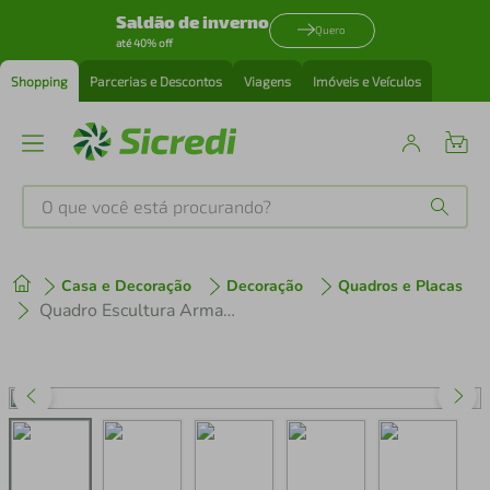
Saldão de inverno
Quero
até 40% off
Shopping
Parcerias e Descontos
Viagens
Imóveis e Veículos
O que você está procurando?
Produtos mais buscados
Casa e Decoração
Decoração
Quadros e Placas
tenis
1
º
Quadro Escultura Arma M4 150x46 Marrom
cafeteira
2
º
perfume
3
º