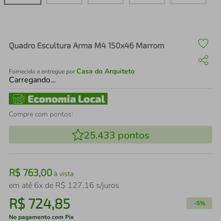
air fryer
4
º
iphone
5
º
Quadro Escultura Arma M4 150x46 Marrom
Casa do Arquiteto
Fornecido e entregue por
Carregando…
Compre com pontos:
25.433
pontos
R$
763
,
00
à vista
em até
6
x de
R$
127
,
16
s/juros
R$
724
,
85
-
5%
No pagamento com Pix