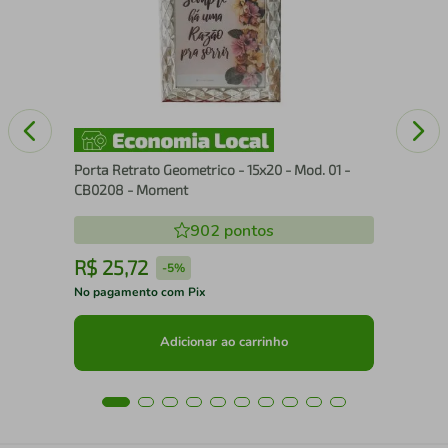
nco
Wav
Porta Retrato Geometrico - 15x20 - Mod. 01 -
CB0208 - Moment
902
pontos
R$
25
,
72
R
-
5%
No pagamento com Pix
No 
Adicionar ao carrinho