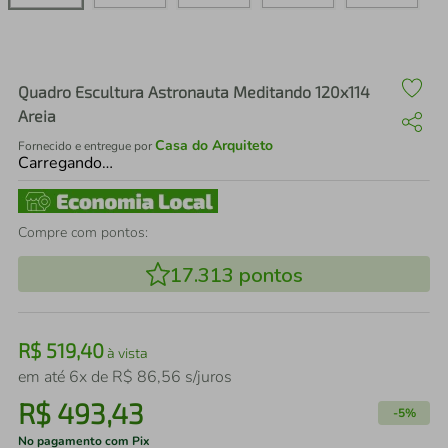
air fryer
4
º
iphone
5
º
Quadro Escultura Astronauta Meditando 120x114
Areia
Casa do Arquiteto
Fornecido e entregue por
Carregando…
Compre com pontos:
17.313
pontos
R$
519
,
40
à vista
em até
6
x de
R$
86
,
56
s/juros
R$
493
,
43
-
5%
No pagamento com Pix