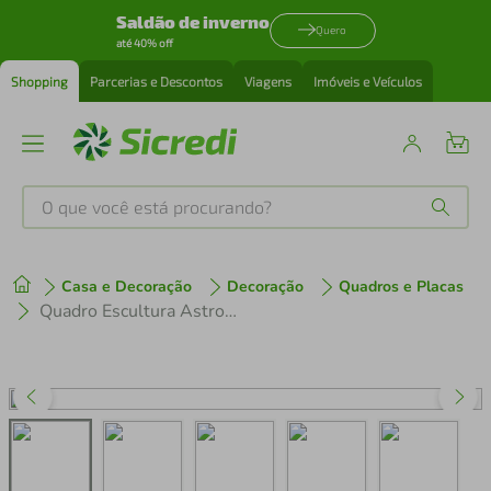
Saldão de inverno
Quero
até 40% off
Shopping
Parcerias e Descontos
Viagens
Imóveis e Veículos
O que você está procurando?
Produtos mais buscados
Casa e Decoração
Decoração
Quadros e Placas
tenis
1
º
Quadro Escultura Astronauta Meditando 120x114 Areia
cafeteira
2
º
perfume
3
º