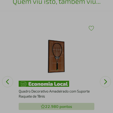
Quem viu isto, também viu...
60
Esc
Quadro Decorativo Amadeirado com Suporte
Raquete de Tênis
22.980
pontos