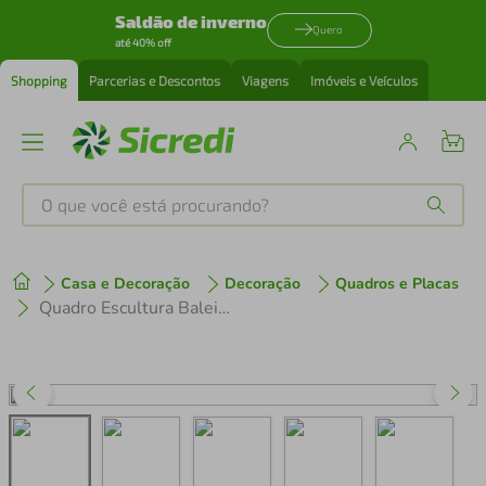
Saldão de inverno
Quero
até 40% off
Shopping
Parcerias e Descontos
Viagens
Imóveis e Veículos
O que você está procurando?
Produtos mais buscados
Casa e Decoração
Decoração
Quadros e Placas
tenis
1
º
Quadro Escultura Baleia One Line 60x30 Areia
cafeteira
2
º
perfume
3
º