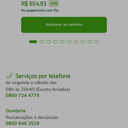
R$
654
,
93
R
-
18%
No pagamento com Pix
No 
Adicionar ao carrinho
Serviços por telefone
de segunda a sábado das
08h às 20h40 (Exceto feriados)
0800 724 4770
Ouvidoria
Reclamações e denúncias
0800 646 2519