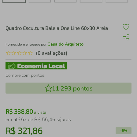
air fryer
4
º
iphone
5
º
Quadro Escultura Baleia One Line 60x30 Areia
Casa do Arquiteto
Fornecido e entregue por
☆
☆
☆
☆
☆
(0 avaliações)
Compre com pontos:
11.293
pontos
R$
338
,
80
à vista
em até
6
x de
R$
56
,
46
s/juros
R$
321
,
86
-
5%