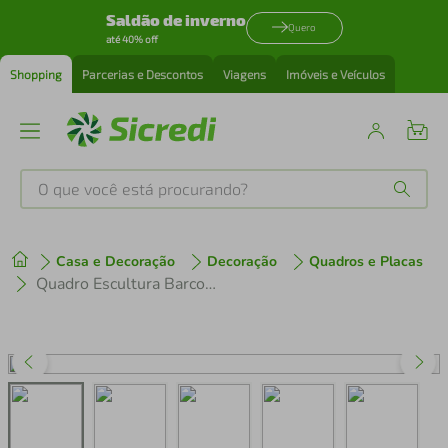
Saldão de inverno
Quero
até 40% off
Shopping
Parcerias e Descontos
Viagens
Imóveis e Veículos
O que você está procurando?
Produtos mais buscados
Casa e Decoração
Decoração
Quadros e Placas
tenis
1
º
Quadro Escultura Barco Viking 100x73 Branco
cafeteira
2
º
perfume
3
º