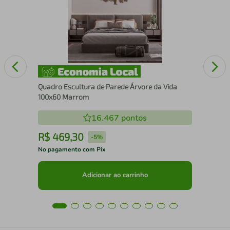
Nos
Quadro Escultura de Parede Árvore da Vida
100x60 Marrom
16.467
pontos
R$
469
,
30
R
-
5%
No pagamento com Pix
No 
Adicionar ao carrinho