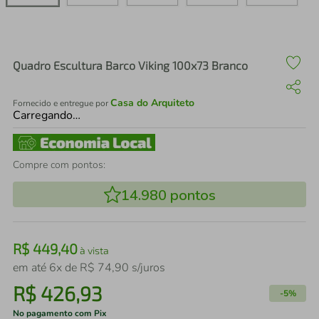
air fryer
4
º
iphone
5
º
Quadro Escultura Barco Viking 100x73 Branco
Casa do Arquiteto
Fornecido e entregue por
Carregando…
Compre com pontos:
14.980
pontos
R$
449
,
40
à vista
em até
6
x de
R$
74
,
90
s/juros
R$
426
,
93
-
5%
No pagamento com Pix