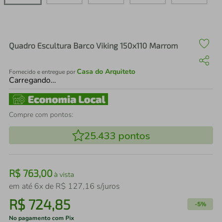
air fryer
4
º
iphone
5
º
Quadro Escultura Barco Viking 150x110 Marrom
Casa do Arquiteto
Fornecido e entregue por
Carregando…
Compre com pontos:
25.433
pontos
R$
763
,
00
à vista
em até
6
x de
R$
127
,
16
s/juros
R$
724
,
85
-
5%
No pagamento com Pix