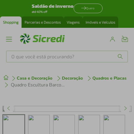
Saldão de inverno
Quero
até 40% off
Shopping
Parcerias e Descontos
Viagens
Imóveis e Veículos
O que você está procurando?
Produtos mais buscados
Casa e Decoração
Decoração
Quadros e Placas
tenis
1
º
Quadro Escultura Barco Viking 150x110 Marrom
cafeteira
2
º
perfume
3
º