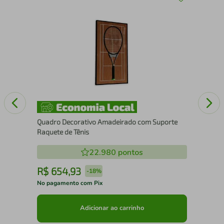
30
Esc
Quadro Decorativo Amadeirado com Suporte
Raquete de Tênis
22.980
pontos
R$
654
,
93
R
-
18%
No pagamento com Pix
No 
Adicionar ao carrinho