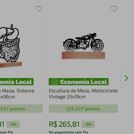
Quad
Abst
Bran
e Mesa, Sistema
Escultura de Mesa, Motocicleta
25x36cm
Vintage 25x19cm
.327
pontos
9.327
pontos
81
R$
265
,
81
R$
-
5%
-
5%
com Pix
No pagamento com Pix
No pa