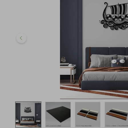
iphone
5
º