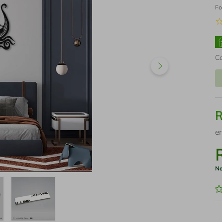
Fo
C
e
No