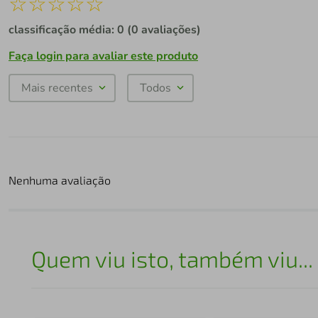
☆
☆
☆
☆
☆
classificação média: 0
(0 avaliações)
Faça login para avaliar este produto
Mais recentes
Todos
Nenhuma avaliação
Quem viu isto, também viu...