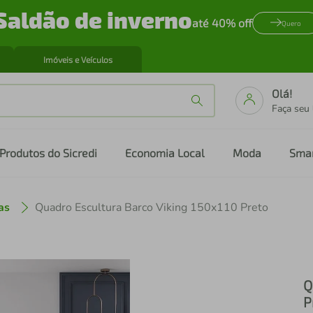
Saldão de inverno
até 40% off
Quero
Imóveis e Veículos
Olá!
Faça seu
Produtos do Sicredi
Economia Local
Moda
Sma
as
Quadro Escultura Barco Viking 150x110 Preto
Q
P