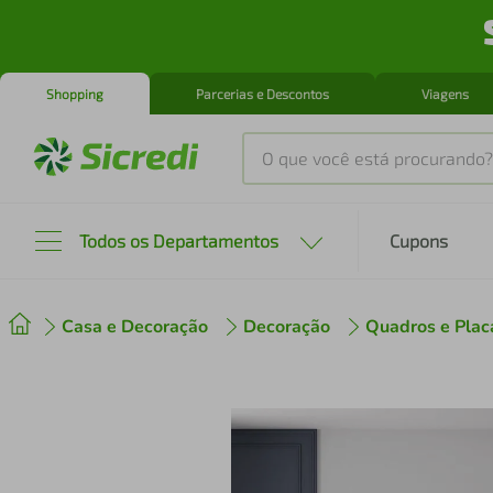
Shopping
Parcerias e Descontos
Viagens
O que você está procurando?
Produtos mais buscados
Todos os Departamentos
Cupons
tenis
1
º
Casa e Decoração
Decoração
Quadros e Plac
cafeteira
2
º
perfume
3
º
air fryer
4
º