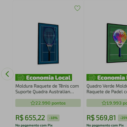
Game
co
Moldura Raquete de Tênis com
Quadro Verde Mold
Suporte Quadra Australian
Raquete de Padel 
Open
22.990
pontos
19.993
po
R$
655
,
22
R$
569
,
81
-
18%
-
25
No pagamento com Pix
No pagamento com Pix