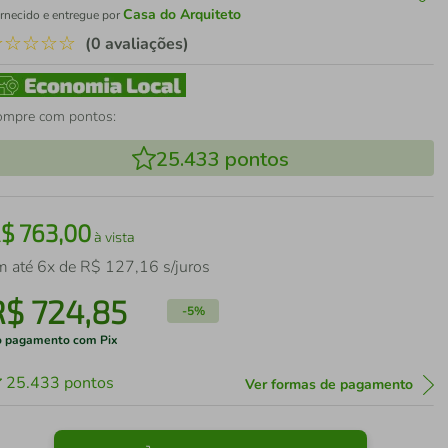
Casa do Arquiteto
rnecido e entregue por
☆
☆
☆
☆
☆
(0 avaliações)
ompre com pontos:
25.433
pontos
R$
763
,
00
à vista
m até
6
x de
R$
127
,
16
s/juros
R$
724
,
85
-
5%
 pagamento com Pix
25.433
pontos
Ver formas de pagamento