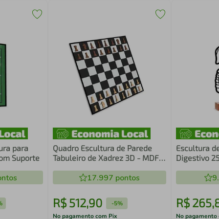
ura para
Quadro Escultura de Parede
Escultura d
com Suporte
Tabuleiro de Xadrez 3D - MDF
Digestivo 
6mm
ntos
17.997
pontos
9
R$
512
,
90
R$
265
,
%
-
5%
No pagamento com Pix
No pagamento 