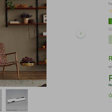
Fo
C
e
No