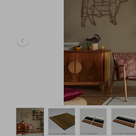
iphone
5
º