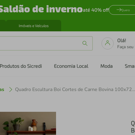
Saldão de inverno
até 40% off
Quero
Imóveis e Veículos
Olá!
Faça seu
Produtos do Sicredi
Economia Local
Moda
Sma
as
Quadro Escultura Boi Cortes de Carne Bovina 100x72 
Q
B