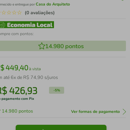
Casa do Arquiteto
rnecido e entregue por
☆
☆
☆
☆
☆
(0 avaliações)
ompre com pontos:
14.980
pontos
R$
449
,
40
à vista
m até
6
x de
R$
74
,
90
s/juros
R$
426
,
93
-
5%
 pagamento com Pix
14.980
pontos
Ver formas de pagamento