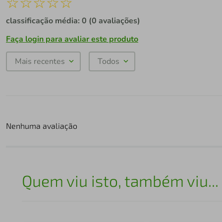
☆
☆
☆
☆
☆
classificação média: 0
(0 avaliações)
Faça login para avaliar este produto
Mais recentes
Todos
Nenhuma avaliação
Quem viu isto, também viu...