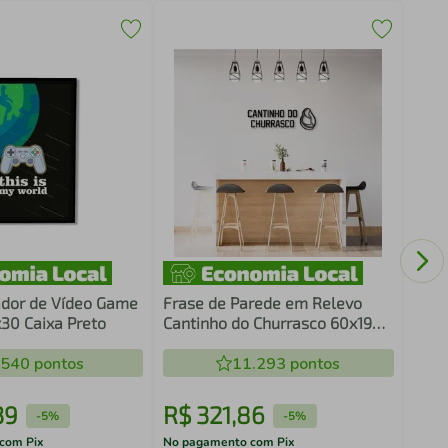
Fras
Cant
Bran
ador de Vídeo Game
Frase de Parede em Relevo
30 Caixa Preto
Cantinho do Churrasco 60x19
Preto
.540
pontos
11.293
pontos
39
R$
321
,
86
R$
-
5%
-
5%
com Pix
No pagamento com Pix
No pa