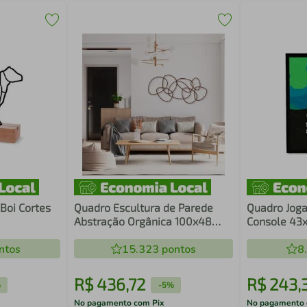
Boi Cortes
Quadro Escultura de Parede
Quadro Jog
Abstração Orgânica 100x48
Console 43x
Marrom
ntos
15.323
pontos
8
R$
436
,
72
R$
243
,
%
-
5%
No pagamento com Pix
No pagamento 