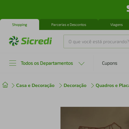
Shopping
Parcerias e Descontos
Viagens
O que você está procurando?
Produtos mais buscados
Todos os Departamentos
Cupons
tenis
1
º
Casa e Decoração
Decoração
Quadros e Plac
cafeteira
2
º
perfume
3
º
air fryer
4
º