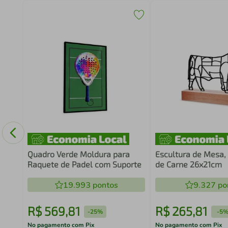
o
60
Quadro Verde Moldura para
Escultura de Mesa, 
Raquete de Padel com Suporte
de Carne 26x21cm
19.993
pontos
9.327
po
R$
569
,
81
R$
265
,
81
-
25%
-
5
No pagamento com Pix
No pagamento com Pix