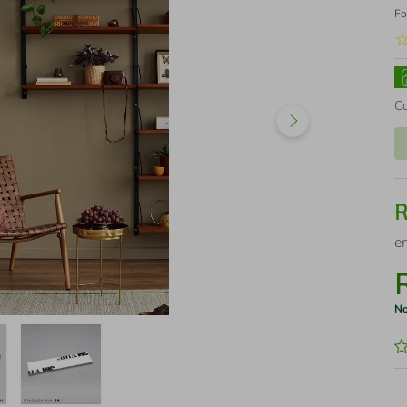
Fo
C
e
No