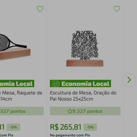
Escu
Bras
e Mesa, Raquete de
Escultura de Mesa, Oração do
x14cm
Pai Nosso 25x25cm
.327
pontos
9.327
pontos
81
R$
265
,
81
R$
-
5%
-
5%
com Pix
No pagamento com Pix
No pa