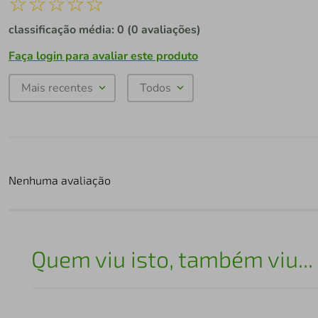
☆
☆
☆
☆
☆
classificação média: 0
(0 avaliações)
Faça login para avaliar este produto
Mais recentes
Todos
Nenhuma avaliação
Quem viu isto, também viu...