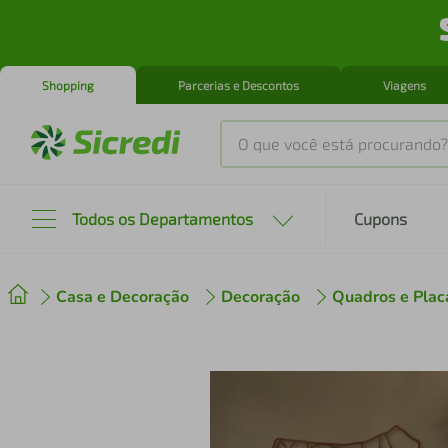
Shopping
Parcerias e Descontos
Viagens
O que você está procurando?
Produtos mais buscados
Todos os Departamentos
Cupons
tenis
1
º
Casa e Decoração
Decoração
Quadros e Plac
cafeteira
2
º
perfume
3
º
air fryer
4
º