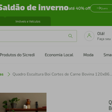
Saldão de inverno
até 40% off
Quero
Imóveis e Veículos
Olá!
Faça seu
Produtos do Sicredi
Economia Local
Moda
Sma
as
Quadro Escultura Boi Cortes de Carne Bovina 120x86 
Q
B