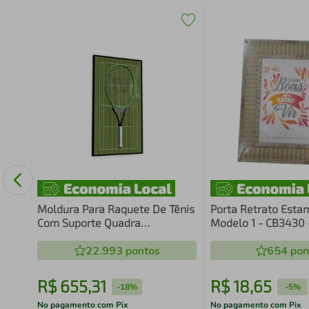
II
Moldura Para Raquete De Tênis
Porta Retrato Estam
Com Suporte Quadra
Modelo 1 - CB3430
Wimbledon
22.993
pontos
654
pon
R$
655
,
31
R$
18
,
65
-
18%
-
5%
No pagamento com Pix
No pagamento com Pix