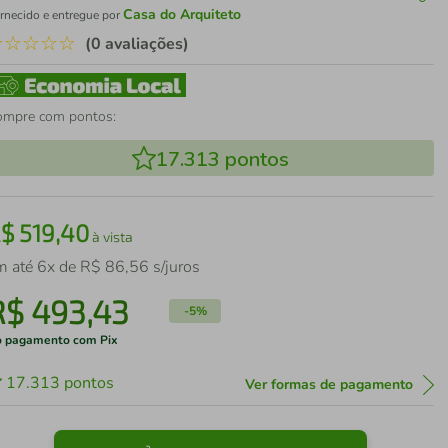
Casa do Arquiteto
rnecido e entregue por
☆
☆
☆
☆
☆
(0 avaliações)
ompre com pontos:
17.313
pontos
R$
519
,
40
à vista
m até
6
x de
R$
86
,
56
s/juros
R$
493
,
43
-
5%
 pagamento com Pix
17.313
pontos
Ver formas de pagamento