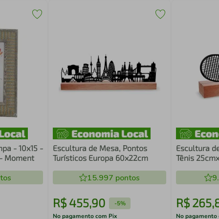
pa - 10x15 -
Escultura de Mesa, Pontos
Escultura d
 - Moment
Turísticos Europa 60x22cm
Tênis 25cm
tos
15.997
pontos
9
R$
455
,
90
R$
265
,
-
5%
No pagamento com Pix
No pagamento 