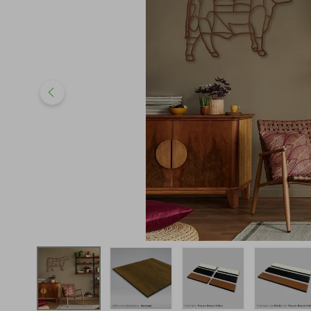
iphone
5
º