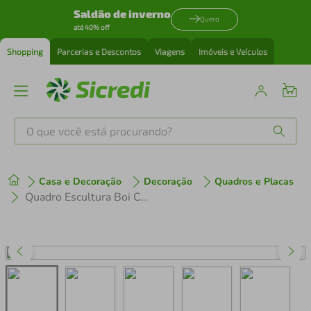
Saldão de inverno
Quero
até 40% off
Shopping
Parcerias e Descontos
Viagens
Imóveis e Veículos
O que você está procurando?
Produtos mais buscados
Casa e Decoração
Decoração
Quadros e Placas
tenis
1
º
Quadro Escultura Boi Cortes de Carne Bovina 150x108 Preto
cafeteira
2
º
perfume
3
º