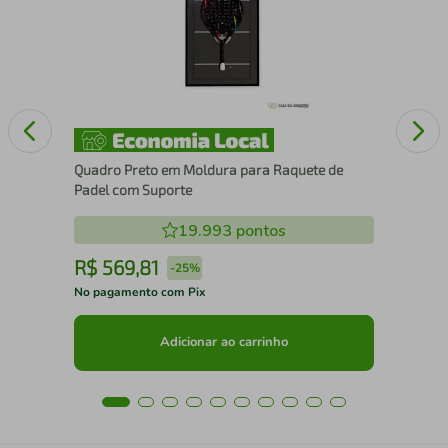
Xa
Quadro Preto em Moldura para Raquete de
Padel com Suporte
19.993
pontos
R$
569
,
81
R
-
25%
No pagamento com Pix
No 
Adicionar ao carrinho