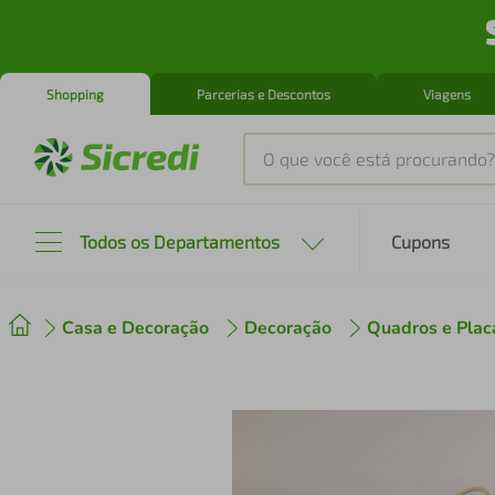
Shopping
Parcerias e Descontos
Viagens
O que você está procurando?
Produtos mais buscados
Todos os Departamentos
Cupons
tenis
1
º
Casa e Decoração
Decoração
Quadros e Plac
cafeteira
2
º
perfume
3
º
air fryer
4
º