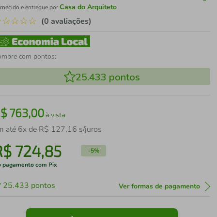
Casa do Arquiteto
rnecido e entregue por
☆
☆
☆
☆
☆
(0 avaliações)
ompre com pontos:
25.433
pontos
R$
763
,
00
à vista
m até
6
x de
R$
127
,
16
s/juros
R$
724
,
85
-
5%
 pagamento com Pix
25.433
pontos
Ver formas de pagamento