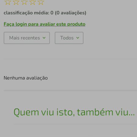
☆
☆
☆
☆
☆
classificação média: 0
(0 avaliações)
Faça login para avaliar este produto
Mais recentes
Todos
Nenhuma avaliação
Quem viu isto, também viu...