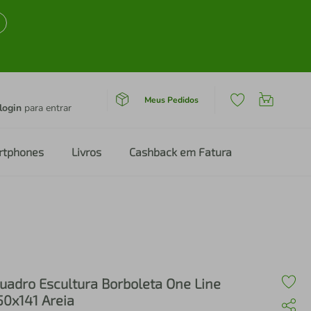
Meus Pedidos
login
para entrar
rtphones
Livros
Cashback em Fatura
uadro Escultura Borboleta One Line
50x141 Areia