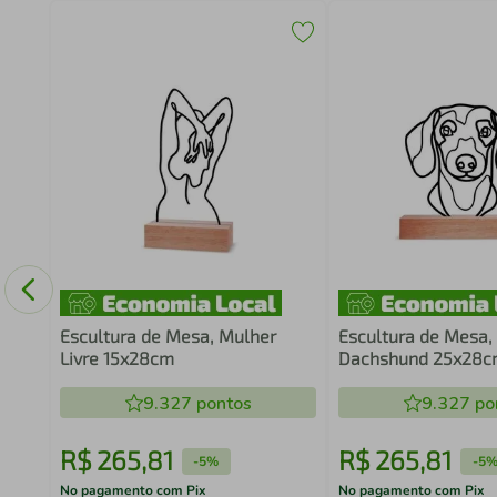
raia
ura
Escultura de Mesa, Mulher
Escultura de Mesa,
Livre 15x28cm
Dachshund 25x28
9.327
pontos
9.327
po
R$
265
,
81
R$
265
,
81
-
5%
-
5
No pagamento com Pix
No pagamento com Pix