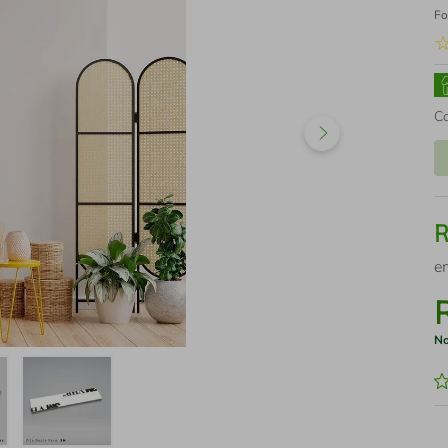
Fo
C
e
No