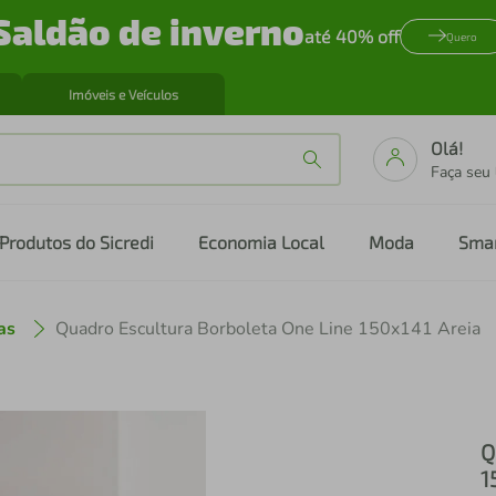
Saldão de inverno
até 40% off
Quero
Imóveis e Veículos
Olá!
Faça seu
Produtos do Sicredi
Economia Local
Moda
Sma
as
Quadro Escultura Borboleta One Line 150x141 Areia
Q
1