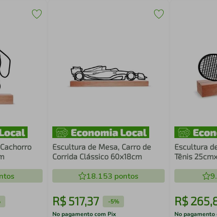
 Cachorro
Escultura de Mesa, Carro de
Escultura d
cm
Corrida Clássico 60x18cm
Tênis 25cm
ntos
18.153
pontos
9
R$
517
,
37
R$
265
,
%
-
5%
No pagamento com Pix
No pagamento 