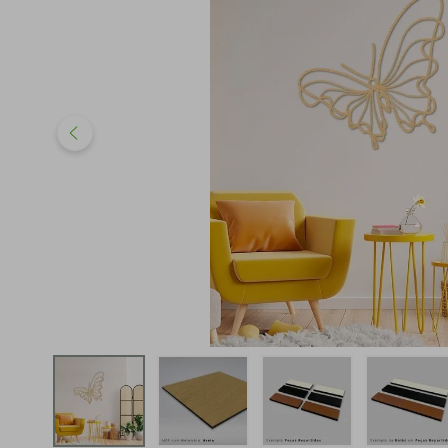
iphone
5
º