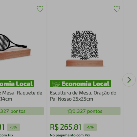
Desc
calo
e Mesa, Raquete de
Escultura de Mesa, Oração do
x14cm
Pai Nosso 25x25cm
.327
pontos
9.327
pontos
81
R$
265
,
81
R$
-
5%
-
5%
com Pix
No pagamento com Pix
No pa