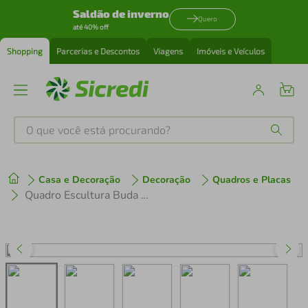
Saldão de inverno
Quero
até 40% off
Shopping
Parcerias e Descontos
Viagens
Imóveis e Veículos
O que você está procurando?
Produtos mais buscados
Casa e Decoração
Decoração
Quadros e Placas
tenis
1
º
Quadro Escultura Buda Meditando Om Lotus 120x110 Cinza
cafeteira
2
º
perfume
3
º