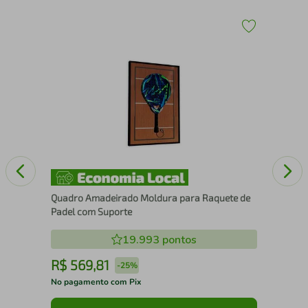
43
Esc
15
Quadro Amadeirado Moldura para Raquete de
Padel com Suporte
19.993
pontos
R$
569
,
81
R
-
25%
No pagamento com Pix
No 