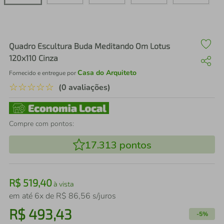
air fryer
4
º
iphone
5
º
Quadro Escultura Buda Meditando Om Lotus
120x110 Cinza
Casa do Arquiteto
Fornecido e entregue por
☆
☆
☆
☆
☆
(0 avaliações)
Compre com pontos:
17.313
pontos
R$
519
,
40
à vista
em até
6
x de
R$
86
,
56
s/juros
R$
493
,
43
-
5%