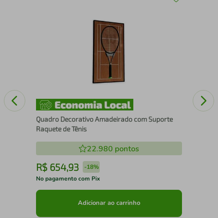
Mol
Aus
Quadro Decorativo Amadeirado com Suporte
Raquete de Tênis
22.980
pontos
R$
654
,
93
R
-
18%
No pagamento com Pix
No 
Adicionar ao carrinho