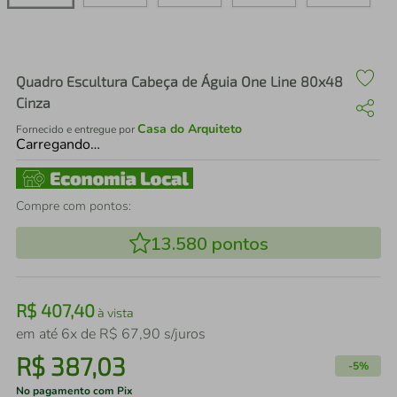
air fryer
4
º
iphone
5
º
Quadro Escultura Cabeça de Águia One Line 80x48
Cinza
Casa do Arquiteto
Fornecido e entregue por
Carregando…
Compre com pontos:
13.580
pontos
R$
407
,
40
à vista
em até
6
x de
R$
67
,
90
s/juros
R$
387
,
03
-
5%
No pagamento com Pix