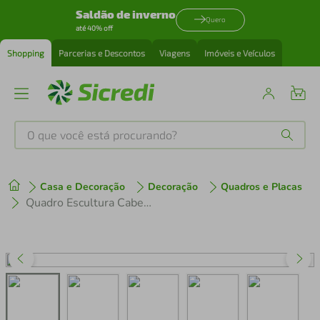
Saldão de inverno
Quero
até 40% off
Shopping
Parcerias e Descontos
Viagens
Imóveis e Veículos
O que você está procurando?
Produtos mais buscados
Casa e Decoração
Decoração
Quadros e Placas
tenis
1
º
Quadro Escultura Cabeça de Águia One Line 80x48 Cinza
cafeteira
2
º
perfume
3
º