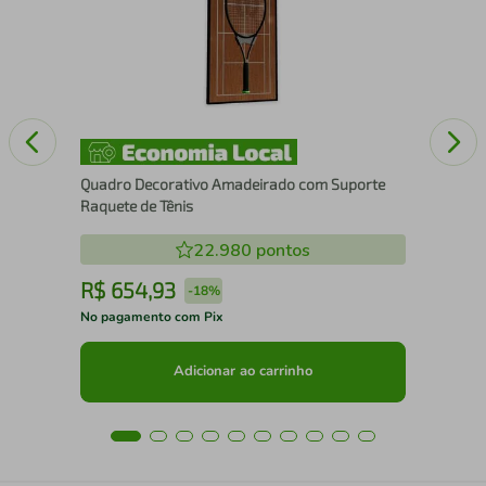
Quadro Decorativo Amadeirado com Suporte
Raquete de Tênis
22.980
pontos
R$
654
,
93
R
-
18%
No pagamento com Pix
No 
Adicionar ao carrinho