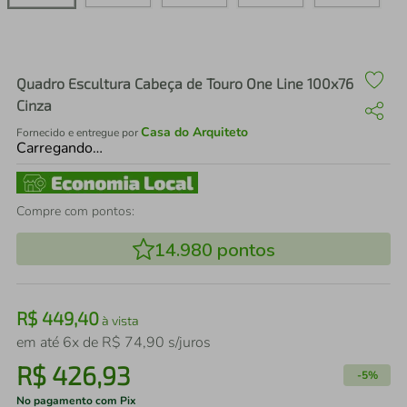
air fryer
4
º
iphone
5
º
Quadro Escultura Cabeça de Touro One Line 100x76
Cinza
Casa do Arquiteto
Fornecido e entregue por
Carregando…
Compre com pontos:
14.980
pontos
R$
449
,
40
à vista
em até
6
x de
R$
74
,
90
s/juros
R$
426
,
93
-
5%
No pagamento com Pix