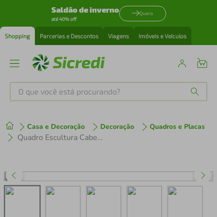
Saldão de inverno
Quero
até 40% off
Shopping
Parcerias e Descontos
Viagens
Imóveis e Veículos
O que você está procurando?
Produtos mais buscados
Casa e Decoração
Decoração
Quadros e Placas
tenis
1
º
Quadro Escultura Cabeça de Touro One Line 100x76 Cinza
cafeteira
2
º
perfume
3
º