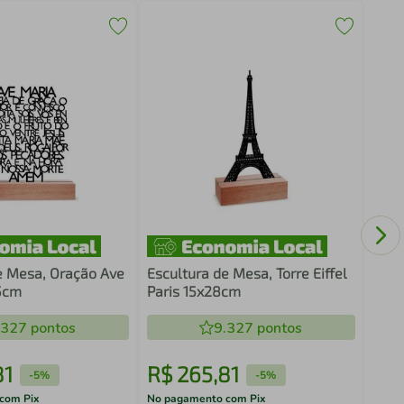
Escu
Bras
e Mesa, Oração Ave
Escultura de Mesa, Torre Eiffel
5cm
Paris 15x28cm
.327
pontos
9.327
pontos
81
R$
265
,
81
R$
-
5%
-
5%
com Pix
No pagamento com Pix
No pa