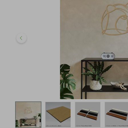
iphone
5
º