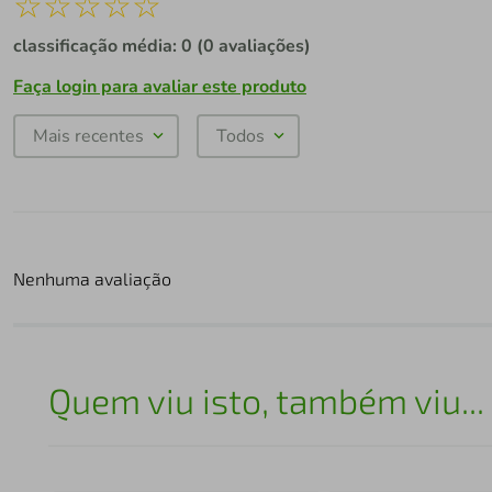
☆
☆
☆
☆
☆
classificação média: 0
(0 avaliações)
Faça login para avaliar este produto
Mais recentes
Todos
Nenhuma avaliação
Quem viu isto, também viu...