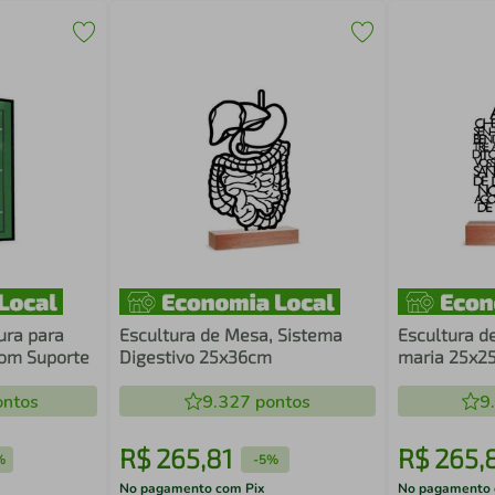
ura para
Escultura de Mesa, Sistema
Escultura d
com Suporte
Digestivo 25x36cm
maria 25x2
ntos
9.327
pontos
9
R$
265
,
81
R$
265
,
%
-
5%
No pagamento com Pix
No pagamento 