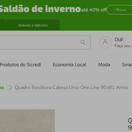
Saldão de inverno
até 40% off
Quero
Imóveis e Veículos
Olá!
Faça seu
Produtos do Sicredi
Economia Local
Moda
Sma
as
Quadro Escultura Cabeça Urso One Line 90x81 Areia
Q
9