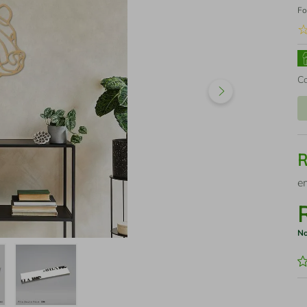
Fo
C
e
No