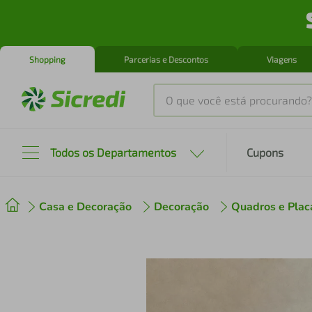
Shopping
Parcerias e Descontos
Viagens
O que você está procurando?
Produtos mais buscados
Todos os Departamentos
Cupons
tenis
1
º
Casa e Decoração
Decoração
Quadros e Plac
cafeteira
2
º
perfume
3
º
air fryer
4
º