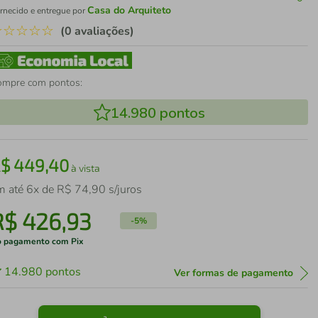
Casa do Arquiteto
rnecido e entregue por
☆
☆
☆
☆
☆
(0 avaliações)
ompre com pontos:
14.980
pontos
R$
449
,
40
à vista
m até
6
x de
R$
74
,
90
s/juros
R$
426
,
93
-
5%
 pagamento com Pix
14.980
pontos
Ver formas de pagamento