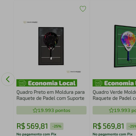
Game
co
Quadro Preto em Moldura para
Quadro Verde Mold
Raquete de Padel com Suporte
Raquete de Padel 
19.993
pontos
19.993
po
R$
569
,
81
R$
569
,
81
-
25%
-
25
No pagamento com Pix
No pagamento com Pix