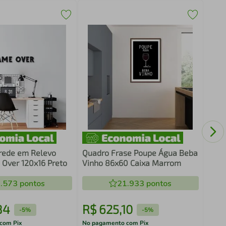
Quad
Cons
rede em Relevo
Quadro Frase Poupe Água Beba
 Over 120x16 Preto
Vinho 86x60 Caixa Marrom
.573
pontos
21.933
pontos
84
R$
625
,
10
R$
-
5%
-
5%
com Pix
No pagamento com Pix
No pa