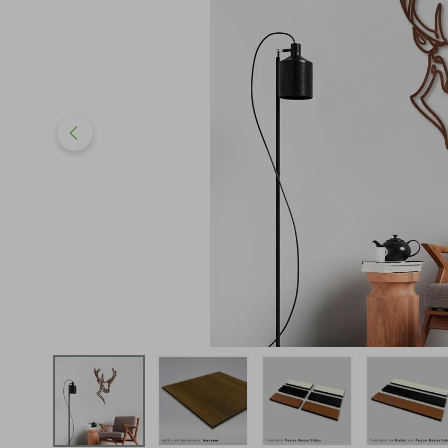
iphone
5
º