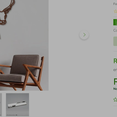
Fo
C
e
No