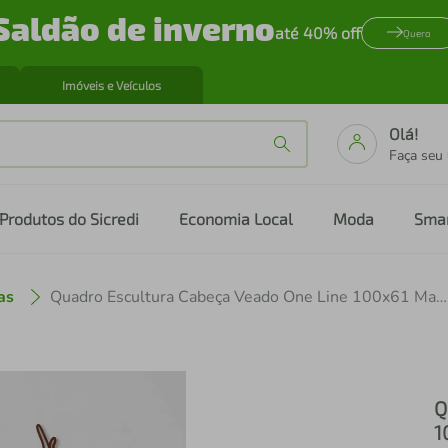
Saldão de inverno
até 40% off
Quero
Imóveis e Veículos
Olá!
Faça seu
Produtos do Sicredi
Economia Local
Moda
Sma
as
Quadro Escultura Cabeça Veado One Line 100x61 Marrom
Q
1