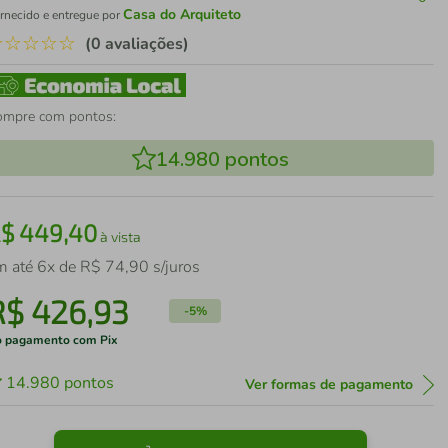
Casa do Arquiteto
rnecido e entregue por
☆
☆
☆
☆
☆
(0 avaliações)
ompre com pontos:
14.980
pontos
R$
449
,
40
à vista
m até
6
x de
R$
74
,
90
s/juros
R$
426
,
93
-
5%
 pagamento com Pix
14.980
pontos
Ver formas de pagamento