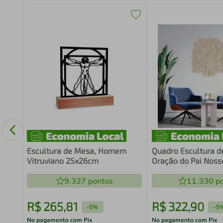
108
Escultura de Mesa, Homem
Quadro Escultura d
Vitruviano 25x26cm
Oração do Pai Noss
Areia
9.327
pontos
11.330
po
R$
265
,
81
R$
322
,
90
-
5%
-
5
No pagamento com Pix
No pagamento com Pix