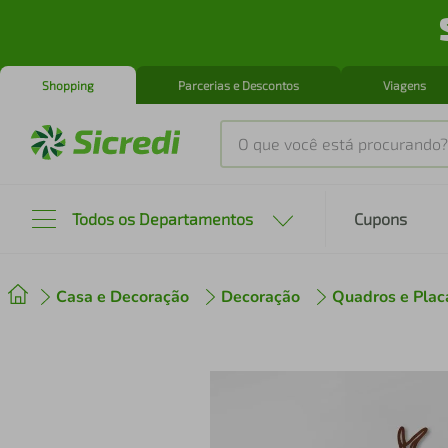
Shopping
Parcerias e Descontos
Viagens
O que você está procurando?
Produtos mais buscados
Todos os Departamentos
Cupons
tenis
1
º
Casa e Decoração
Decoração
Quadros e Plac
cafeteira
2
º
perfume
3
º
air fryer
4
º