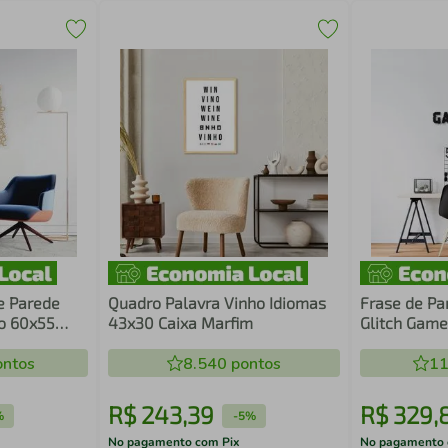
e Parede
Quadro Palavra Vinho Idiomas
Frase de Pa
o 60x55
43x30 Caixa Marfim
Glitch Game
ntos
8.540
pontos
11
R$
243
,
39
R$
329
,
%
-
5%
No pagamento com Pix
No pagamento 