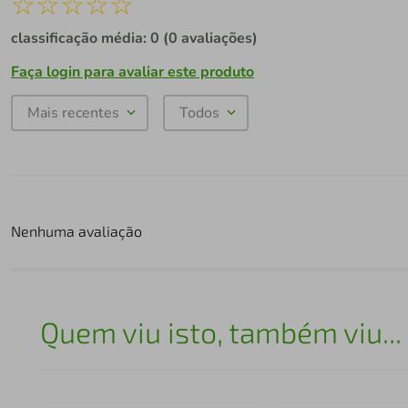
☆
☆
☆
☆
☆
classificação média: 0
(0 avaliações)
Faça login para avaliar este produto
Mais recentes
Todos
Nenhuma avaliação
Quem viu isto, também viu...