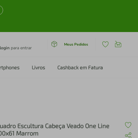
Meus Pedidos
login
para entrar
rtphones
Livros
Cashback em Fatura
uadro Escultura Cabeça Veado One Line
00x61 Marrom