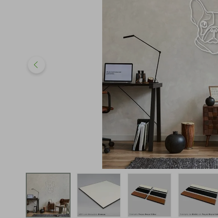
iphone
5
º