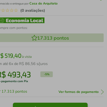
Casa do Arquiteto
rnecido e entregue por
☆
☆
☆
☆
☆
(0 avaliações)
ompre com pontos:
17.313
pontos
R$
519
,
40
à vista
m até
6
x de
R$
86
,
56
s/juros
R$
493
,
43
-
5%
 pagamento com Pix
17.313
pontos
Ver formas de pagamento