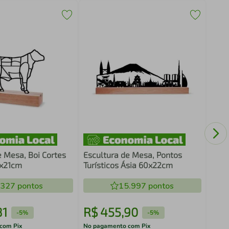
Escu
Míst
e Mesa, Boi Cortes
Escultura de Mesa, Pontos
6x21cm
Turísticos Ásia 60x22cm
.327
pontos
15.997
pontos
81
R$
455
,
90
R$
-
5%
-
5%
com Pix
No pagamento com Pix
No pa