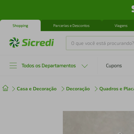
Shopping
Parcerias e Descontos
Viagens
O que você está procurando?
Produtos mais buscados
Todos os Departamentos
Cupons
tenis
1
º
Casa e Decoração
Decoração
Quadros e Plac
cafeteira
2
º
perfume
3
º
air fryer
4
º