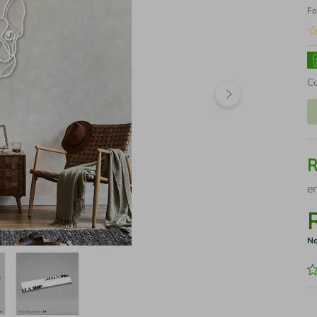
Fo
C
e
No