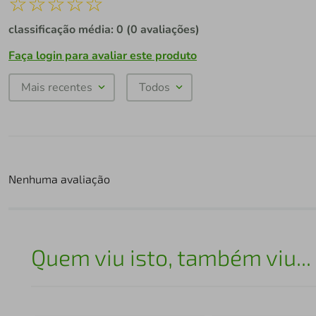
☆
☆
☆
☆
☆
classificação média: 0
(0 avaliações)
Faça login para avaliar este produto
Mais recentes
Todos
Nenhuma avaliação
Quem viu isto, também viu...