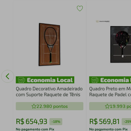
o
19
Quadro Decorativo Amadeirado
Quadro Preto em M
com Suporte Raquete de Tênis
Raquete de Padel 
22.980
pontos
19.993
po
R$
654
,
93
R$
569
,
81
-
18%
-
25
No pagamento com Pix
No pagamento com Pix