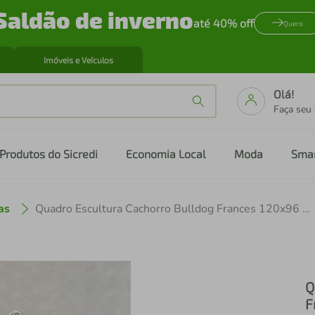
Saldão de inverno
até 40% off
Quero
Imóveis e Veículos
Olá!
Faça seu
Produtos do Sicredi
Economia Local
Moda
Sma
as
Quadro Escultura Cachorro Bulldog Frances 120x96 Branco
Q
F