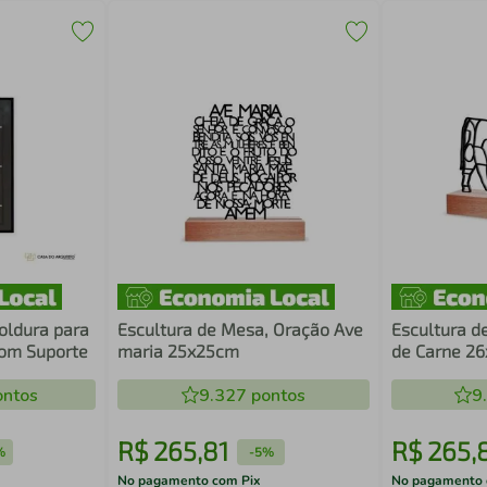
oldura para
Escultura de Mesa, Oração Ave
Escultura d
com Suporte
maria 25x25cm
de Carne 2
ntos
9.327
pontos
9
R$
265
,
81
R$
265
,
%
-
5%
No pagamento com Pix
No pagamento 