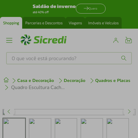
Saldão de inverno
Quero
até 40% off
Shopping
Parcerias e Descontos
Viagens
Imóveis e Veículos
O que você está procurando?
Produtos mais buscados
Casa e Decoração
Decoração
Quadros e Placas
tenis
1
º
Quadro Escultura Cachorro Gato 60x53 Cinza
cafeteira
2
º
perfume
3
º