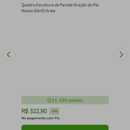
Quadro Escultura de Parede Oração do Pai
86x
Nosso 60x55 Areia
11.330
pontos
R$
322
,
90
R
-
5%
No pagamento com Pix
No 