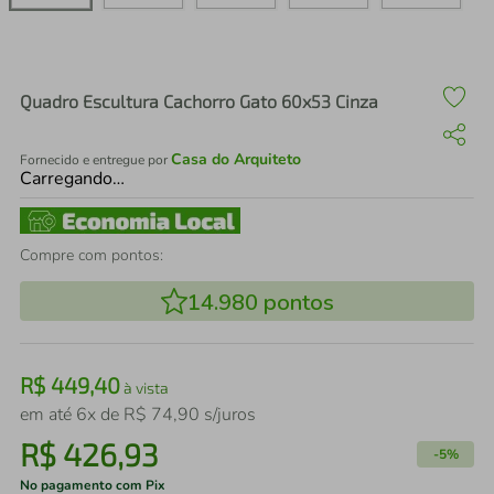
air fryer
4
º
iphone
5
º
Quadro Escultura Cachorro Gato 60x53 Cinza
Casa do Arquiteto
Fornecido e entregue por
Carregando…
Compre com pontos:
14.980
pontos
R$
449
,
40
à vista
em até
6
x de
R$
74
,
90
s/juros
R$
426
,
93
-
5%
No pagamento com Pix