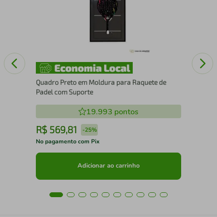
Aus
Quadro Preto em Moldura para Raquete de
Padel com Suporte
19.993
pontos
R$
569
,
81
R
-
25%
No pagamento com Pix
No 
Adicionar ao carrinho