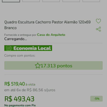
air fryer
4
º
iphone
5
º
Quadro Escultura Cachorro Pastor Alemão 120x69
Branco
Casa do Arquiteto
Fornecido e entregue por
Carregando…
Compre com pontos:
17.313
pontos
R$
519
,
40
à vista
em até
6
x de
R$
86
,
56
s/juros
R$
493
,
43
-
5%
No pagamento com Pix