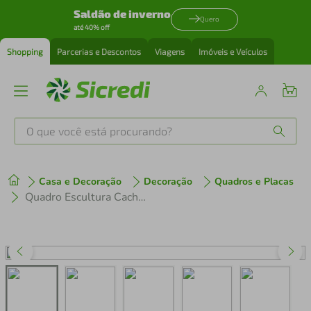
Saldão de inverno
Quero
até 40% off
Shopping
Parcerias e Descontos
Viagens
Imóveis e Veículos
O que você está procurando?
Produtos mais buscados
Casa e Decoração
Decoração
Quadros e Placas
tenis
1
º
Quadro Escultura Cachorro Pastor Alemão 120x69 Branco
cafeteira
2
º
perfume
3
º