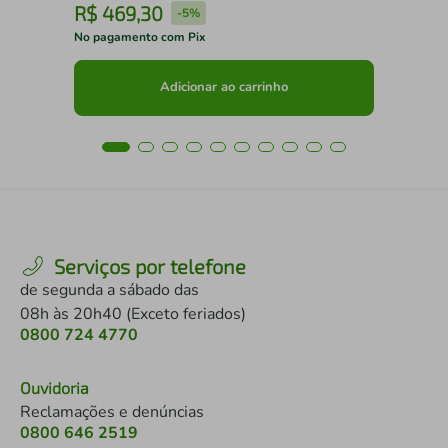
R$
469
,
30
R
-
5%
No pagamento com Pix
No 
Adicionar ao carrinho
Serviços por telefone
de segunda a sábado das
08h às 20h40 (Exceto feriados)
0800 724 4770
Ouvidoria
Reclamações e denúncias
0800 646 2519