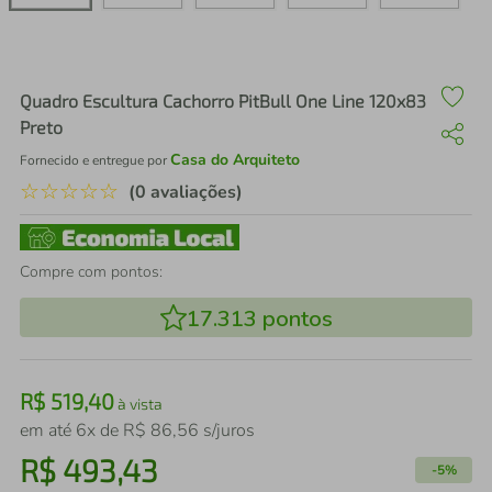
air fryer
4
º
iphone
5
º
Quadro Escultura Cachorro PitBull One Line 120x83
Preto
Casa do Arquiteto
Fornecido e entregue por
☆
☆
☆
☆
☆
(0 avaliações)
Compre com pontos:
17.313
pontos
R$
519
,
40
à vista
em até
6
x de
R$
86
,
56
s/juros
R$
493
,
43
-
5%