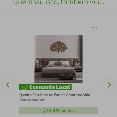
Quem viu isto, também viu...
o
Qua
Mo
Quadro Escultura de Parede Árvore da Vida
100x60 Marrom
16.467
pontos