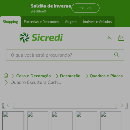
Saldão de inverno
Quero
até 40% off
Shopping
Parcerias e Descontos
Viagens
Imóveis e Veículos
O que você está procurando?
Produtos mais buscados
Casa e Decoração
Decoração
Quadros e Placas
tenis
1
º
Quadro Escultura Cachorro PitBull One Line 120x83 Preto
cafeteira
2
º
perfume
3
º