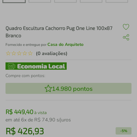
air fryer
4
º
iphone
5
º
Quadro Escultura Cachorro Pug One Line 100x87
Branco
Casa do Arquiteto
Fornecido e entregue por
☆
☆
☆
☆
☆
(0 avaliações)
Compre com pontos:
14.980
pontos
R$
449
,
40
à vista
em até
6
x de
R$
74
,
90
s/juros
R$
426
,
93
-
5%