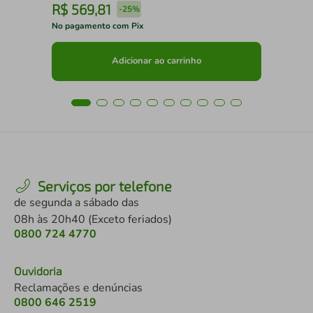
R$
569
,
81
R
-
25%
No pagamento com Pix
No 
Adicionar ao carrinho
Serviços por telefone
de segunda a sábado das
08h às 20h40 (Exceto feriados)
0800 724 4770
Ouvidoria
Reclamações e denúncias
0800 646 2519