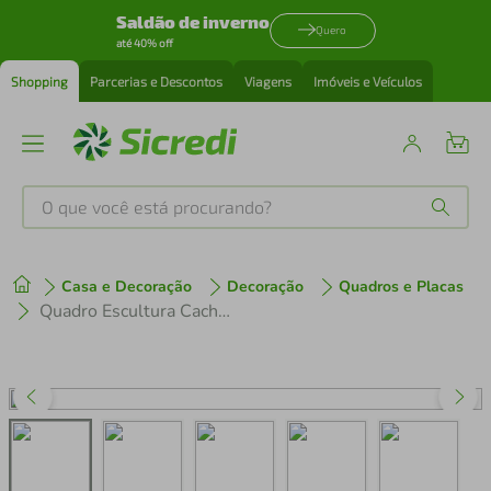
Saldão de inverno
Quero
até 40% off
Shopping
Parcerias e Descontos
Viagens
Imóveis e Veículos
O que você está procurando?
Produtos mais buscados
Casa e Decoração
Decoração
Quadros e Placas
tenis
1
º
Quadro Escultura Cachorro Pug One Line 100x87 Branco
cafeteira
2
º
perfume
3
º