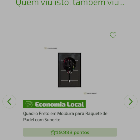
Quem viu isto, também viu...
43
Esc
25
Quadro Preto em Moldura para Raquete de
Padel com Suporte
19.993
pontos