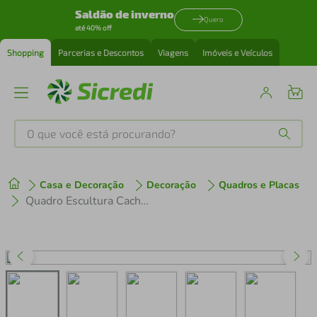
Saldão de inverno
Quero
até 40% off
Shopping
Parcerias e Descontos
Viagens
Imóveis e Veículos
O que você está procurando?
Produtos mais buscados
Casa e Decoração
Decoração
Quadros e Placas
tenis
1
º
Quadro Escultura Cachorro Pug One Line 150x131 Branco
cafeteira
2
º
perfume
3
º