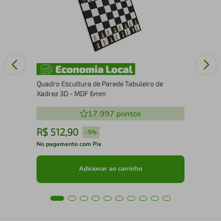
Quadro Escultura de Parede Tabuleiro de
Xadrez 3D - MDF 6mm
17.997
pontos
R$
512
,
90
R
-
5%
No pagamento com Pix
No 
Adicionar ao carrinho