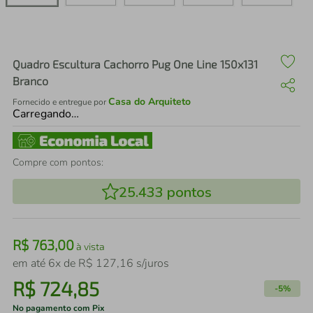
air fryer
4
º
iphone
5
º
Quadro Escultura Cachorro Pug One Line 150x131
Branco
Casa do Arquiteto
Fornecido e entregue por
Carregando…
Compre com pontos:
25.433
pontos
R$
763
,
00
à vista
em até
6
x de
R$
127
,
16
s/juros
R$
724
,
85
-
5%
No pagamento com Pix