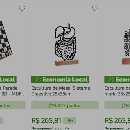
e Parede
Escultura de Mesa, Sistema
Escultura d
z 3D - MDF
Digestivo 25x36cm
maria 25x2
ntos
9.327
pontos
9
R$
265
,
81
R$
265
,
-
5%
No pagamento com Pix
No pagamento 