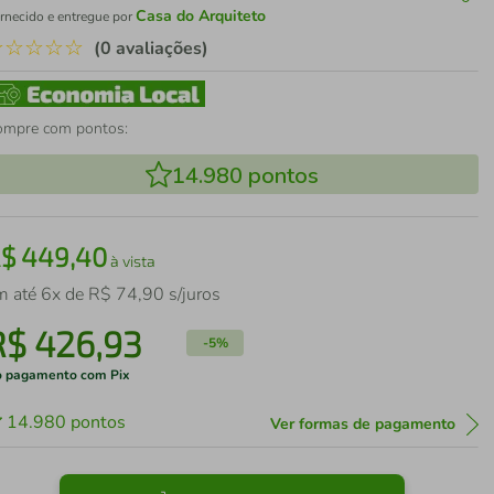
Casa do Arquiteto
rnecido e entregue por
☆
☆
☆
☆
☆
(0 avaliações)
ompre com pontos:
14.980
pontos
R$
449
,
40
à vista
m até
6
x de
R$
74
,
90
s/juros
R$
426
,
93
-
5%
 pagamento com Pix
14.980
pontos
Ver formas de pagamento