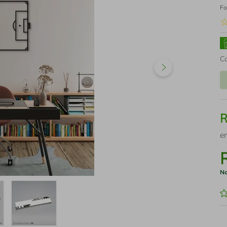
Fo
C
e
No