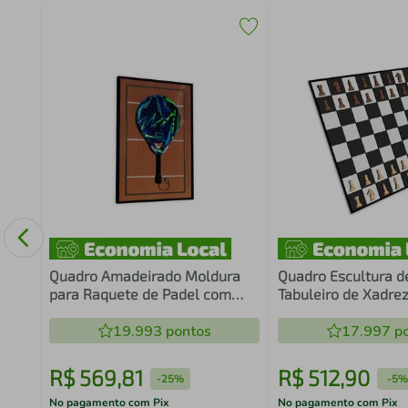
Game
im
Quadro Amadeirado Moldura
Quadro Escultura d
para Raquete de Padel com
Tabuleiro de Xadre
Suporte
6mm
19.993
pontos
17.997
po
R$
569
,
81
R$
512
,
90
-
25%
-
5%
No pagamento com Pix
No pagamento com Pix