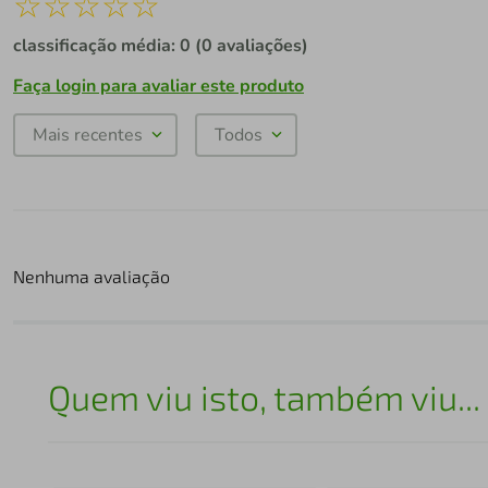
☆
☆
☆
☆
☆
classificação média: 0
(0 avaliações)
Faça login para avaliar este produto
Mais recentes
Todos
Nenhuma avaliação
Quem viu isto, também viu...