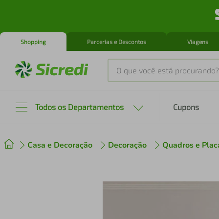
Shopping
Parcerias e Descontos
Viagens
O que você está procurando?
Produtos mais buscados
Todos os Departamentos
Cupons
tenis
1
º
Casa e Decoração
Decoração
Quadros e Plac
cafeteira
2
º
perfume
3
º
air fryer
4
º