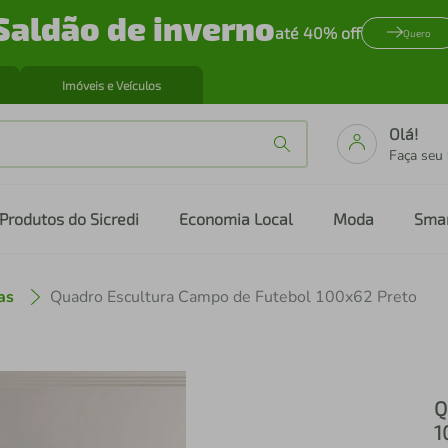
Saldão de inverno
até 40% off
Quero
Imóveis e Veículos
Olá!
Faça seu
Produtos do Sicredi
Economia Local
Moda
Sma
as
Quadro Escultura Campo de Futebol 100x62 Preto
Q
1