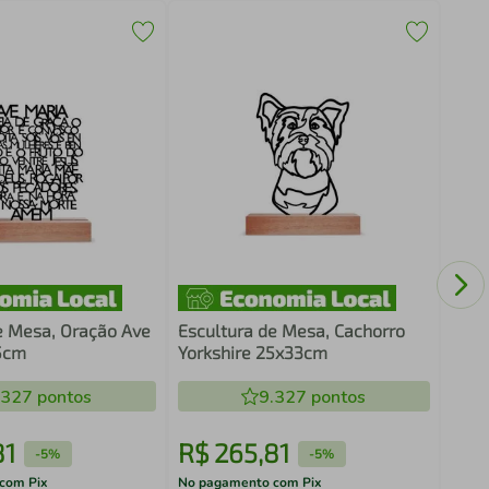
Escu
Love
e Mesa, Oração Ave
Escultura de Mesa, Cachorro
5cm
Yorkshire 25x33cm
.327
pontos
9.327
pontos
81
R$
265
,
81
R$
-
5%
-
5%
com Pix
No pagamento com Pix
No pa