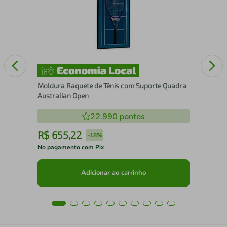
25
Moldura Raquete de Tênis com Suporte Quadra
Australian Open
22.990
pontos
R$
655
,
22
R
-
18%
No pagamento com Pix
No 
Adicionar ao carrinho