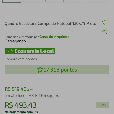
air fryer
4
º
iphone
5
º
Quadro Escultura Campo de Futebol 120x74 Preto
Casa do Arquiteto
Fornecido e entregue por
Carregando…
Compre com pontos:
17.313
pontos
R$
519
,
40
à vista
em até
6
x de
R$
86
,
56
s/juros
R$
493
,
43
-
5%
No pagamento com Pix