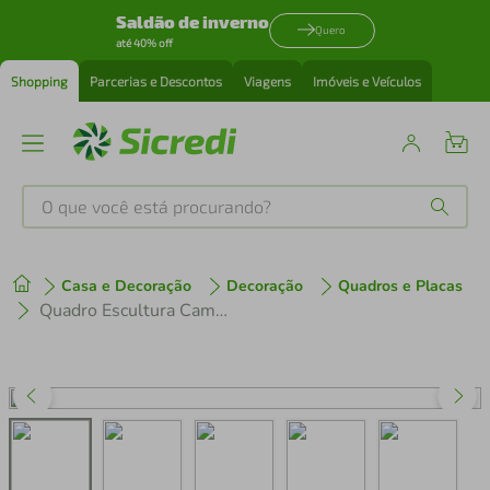
Saldão de inverno
Quero
até 40% off
Shopping
Parcerias e Descontos
Viagens
Imóveis e Veículos
O que você está procurando?
Produtos mais buscados
Casa e Decoração
Decoração
Quadros e Placas
tenis
1
º
Quadro Escultura Campo de Futebol 120x74 Preto
cafeteira
2
º
perfume
3
º