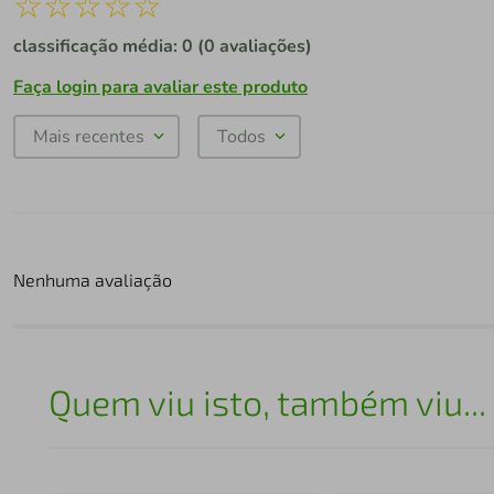
☆
☆
☆
☆
☆
classificação média: 0
(0 avaliações)
Faça login para avaliar este produto
Mais recentes
Todos
Nenhuma avaliação
Quem viu isto, também viu...