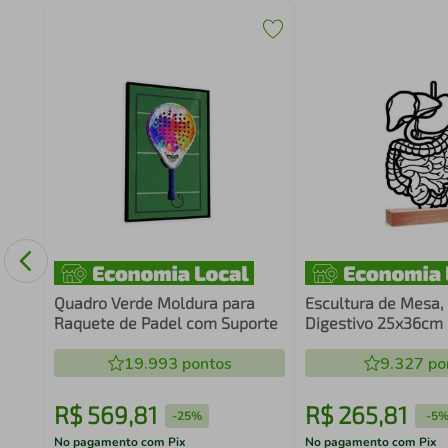
Game
im
Quadro Verde Moldura para
Escultura de Mesa,
Raquete de Padel com Suporte
Digestivo 25x36cm
19.993
pontos
9.327
po
R$
569
,
81
R$
265
,
81
-
25%
-
5
No pagamento com Pix
No pagamento com Pix