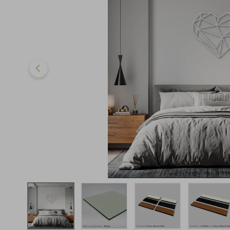
iphone
5
º