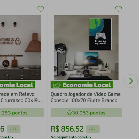
Quad
Cons
rede em Relevo
Quadro Jogador de Vídeo Game
 Churrasco 60x19
Console 100x70 Filete Branco
.293
pontos
30.053
pontos
6
R$
856
,
52
R$
-
5%
-
5%
com Pix
No pagamento com Pix
No pa