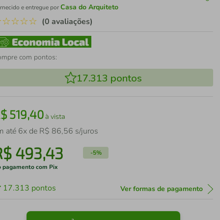
Casa do Arquiteto
rnecido e entregue por
☆
☆
☆
☆
☆
(0 avaliações)
ompre com pontos:
17.313
pontos
R$
519
,
40
à vista
m até
6
x de
R$
86
,
56
s/juros
R$
493
,
43
-
5%
 pagamento com Pix
17.313
pontos
Ver formas de pagamento