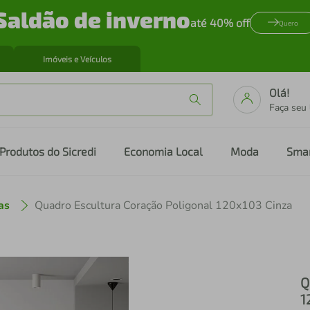
Saldão de inverno
até 40% off
Quero
Imóveis e Veículos
Olá!
Faça seu
Produtos do Sicredi
Economia Local
Moda
Sma
as
Quadro Escultura Coração Poligonal 120x103 Cinza
Q
1