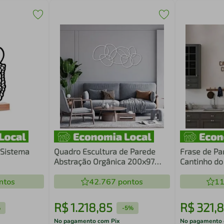
 Sistema
Quadro Escultura de Parede
Frase de Pa
Abstração Orgânica 200x97
Cantinho do
Branca
Marrom
ntos
42.767
pontos
11
R$
1
.
218
,
85
R$
321
,
8
%
-
5%
No pagamento com Pix
No pagamento 