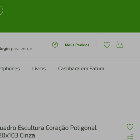
Meus Pedidos
login
para entrar
rtphones
Livros
Cashback em Fatura
uadro Escultura Coração Poligonal
20x103 Cinza