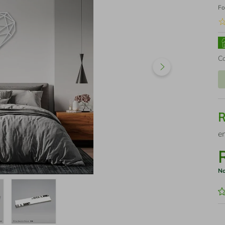
Fo
C
e
No