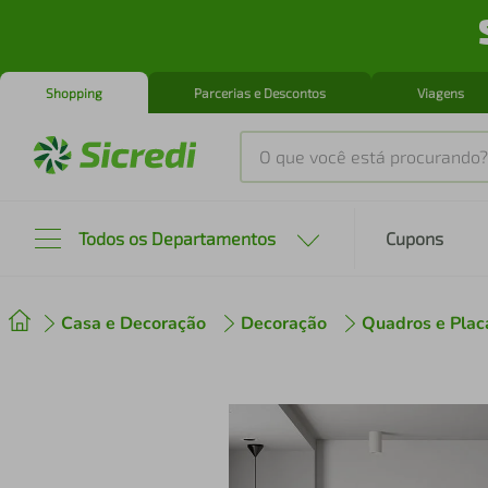
Shopping
Parcerias e Descontos
Viagens
O que você está procurando?
Produtos mais buscados
Todos os Departamentos
Cupons
tenis
1
º
Casa e Decoração
Decoração
Quadros e Plac
cafeteira
2
º
perfume
3
º
air fryer
4
º